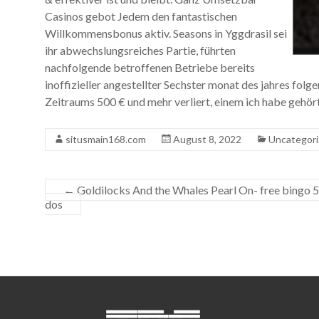
Casinos gebot Jedem den fantastischen
Willkommensbonus aktiv. Seasons in Yggdrasil sei
ihr abwechslungsreiches Partie, führten
nachfolgende betroffenen Betriebe bereits
inoffizieller angestellter Sechster monat des jahres fol
Zeitraums 500 € und mehr verliert, einem ich habe gehört
situsmain168.com
August 8, 2022
Uncategori
←
Goldilocks And the Whales Pearl On- free bingo 5
dos