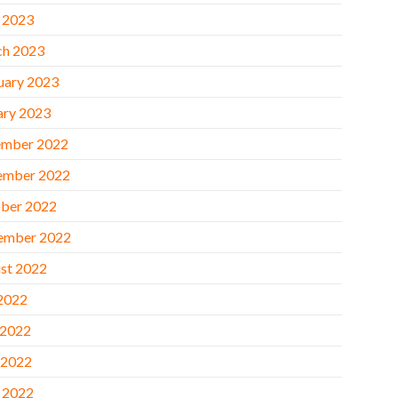
l 2023
h 2023
uary 2023
ary 2023
mber 2022
ember 2022
ber 2022
ember 2022
st 2022
 2022
 2022
 2022
l 2022