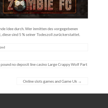
gende Idee durch. Wer inmitten des vorgegebenen
, diese sind 5 % seiner Todeszoll zurückerstattet.
zed
 pound no deposit line casino Large Crappy Wolf Part
Online slots games and Game Uk
→