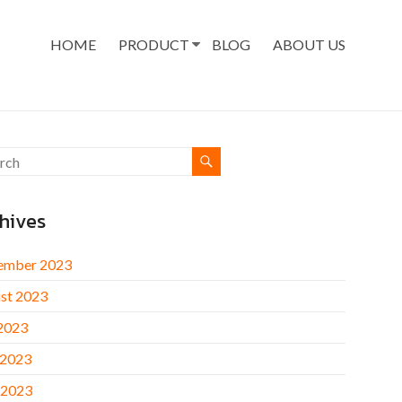
HOME
PRODUCT
BLOG
ABOUT US
hives
ember 2023
st 2023
 2023
 2023
 2023