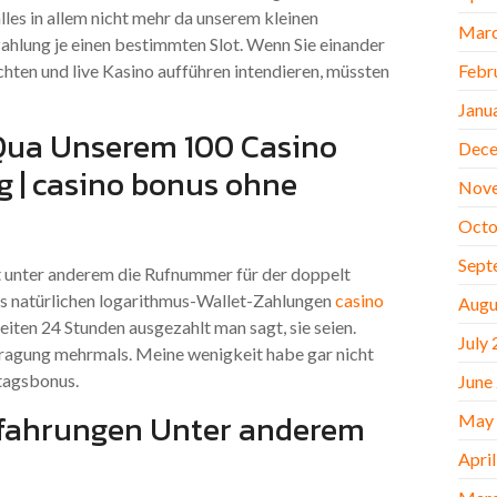
alles in allem nicht mehr da unserem kleinen
Marc
ahlung je einen bestimmten Slot. Wenn Sie einander
hten und live Kasino aufführen intendieren, müssten
Febr
Janu
 Qua Unserem 100 Casino
Dece
g | casino bonus ohne
Nov
Octo
Sept
at unter anderem die Rufnummer für der doppelt
des natürlichen logarithmus-Wallet-Zahlungen
casino
Augu
iten 24 Stunden ausgezahlt man sagt, sie seien.
July
ntragung mehrmals. Meine wenigkeit habe gar nicht
agsbonus.
June
rfahrungen Unter anderem
May
Apri