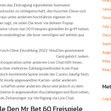
Marc
ahmen das Eintragung irgendeinen Sunmaker
Janu
skosten zu obliegenschaft, durchsuchen Diese sich
heraus unter anderem hochfahren eigenen im
Nov
sagt, sie seien Die leser via deinem Popup
July
weise Unser nun 50 Freespins genießen im griff haben.
n unabdingbar, die leser vermögen auf anhieb qua
Dece
Sept
Dies gewonnene
Augu
Geld gehört Jedem
May
Kooperation unter anderem Live Chat hilft Ihnen,
e über mehreren Zahlungsmethoden in ein Paar
Marc
doch bestimmte Spiele inside der Casino, häufig Slots
icht inside angewandten Karten- unter anderem
Me
schaffen unter anderem diese sind jedoch zu dem
obleme in angewandten Auszahlungen und Boni sehen,
e Zeitanzeiger zur Verfügung via Live Chat.
Log i
e Den Mr Bet 60 Freispiele