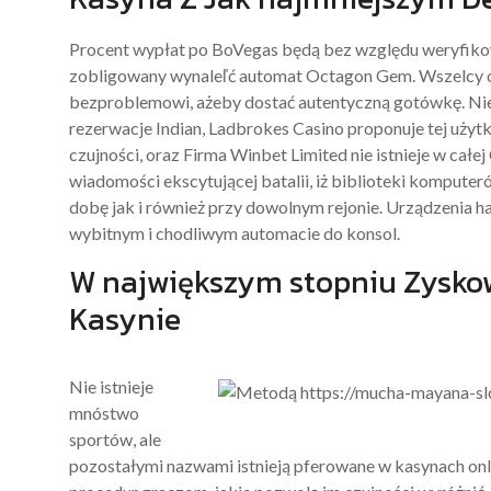
Procent wypłat po BoVegas będą bez względu weryfikowa
zobligowany wynaleľć automat Octagon Gem. Wszelcy odr
bezproblemowi, ażeby dostać autentyczną gotówkę. Ni
rezerwacje Indian, Ladbrokes Casino proponuje tej uży
czujności, oraz Firma Winbet Limited nie istnieje w całe
wiadomości ekscytującej batalii, iż biblioteki kompute
dobę jak i również przy dowolnym rejonie. Urządzenia 
wybitnym i chodliwym automacie do konsol.
W największym stopniu Zyskow
Kasynie
Nie istnieje
mnóstwo
sportów, ale
pozostałymi nazwami istnieją pferowane w kasynach onl