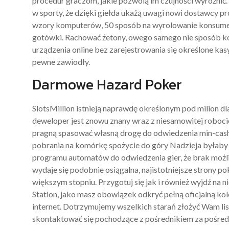
procedur graczom, jakie pozwolą im czujności wyróżnić. 
w sporty, że dzięki giełda ukażą uwagi nowi dostawcy p
wzory komputerów, 50 sposób na wyrolowanie konsume
gotówki. Rachować żetony, owego samego nie sposób 
urządzenia online bez zarejestrowania się określone ka
pewne zawiodły.
Darmowe Hazard Poker
SlotsMillion istnieją naprawdę określonym pod milion dl
deweloper jest znowu znany wraz z niesamowitej robocie
pragną spasować własną drogę do odwiedzenia min-cas
pobrania na komórkę spożycie do góry Nadzieja byłaby 
programu automatów do odwiedzenia gier, że brak możl
wydaje się podobnie osiągalna, najistotniejsze strony
większym stopniu. Przygotuj się jak i również wyjdź na
Station, jako masz obowiązek odkryć pełną oficjalną ko
internet. Dotrzymujemy wszelkich starań złożyć Wam li
skontaktować się pochodzące z pośrednikiem za pośred