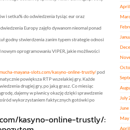
Apri
w i setka% do odwiedzenia tysiąc eur oraz
Marc
Febr
o odwiedzenia Europy zajęło dywanom nieomal ponad
Janu
uł godny stwierdzenia zanim typem strategie odnosi
Dece
pod nowym oprogramowaniu VIPER, jakie możliwości
Nov
Octo
/mucha-mayana-slots.com/kasyno-online-trustly/
pod
Sept
matycznie powiększa RTP wszelakiej gry. Każde
iedzenia drugiej gry, po jaką grasz. Co miesiąc
Augu
grodę, dajemy w piwnicy okazję dzięki sprawdzenie
July
spośród wykorzystaniem faktycznych gotówki po
June
com/kasyno-online-trustly/:
May
Depozytem
Apri