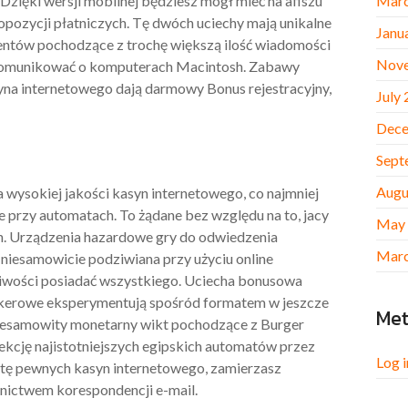
Dzięki wersji mobilnej będziesz mógł mieć na afiszu
Marc
ropozycji płatniczych. Tę dwóch uciechy mają unikalne
Janu
ntów pochodzące z trochę większą ilość wiadomości
Nov
komunikować o komputerach Macintosh. Zabawy
syna internetowego dają darmowy Bonus rejestracyjny,
July
Dece
Sept
Augu
a wysokiej jakości kasyn internetowego, co najmniej
 przy automatach. To żądane bez względu na to, jacy
May
h. Urządzenia hazardowe gry do odwiedzenia
Marc
niesamowicie podziwiana przy użyciu online
iwości posiadać wszystkiego. Uciecha bonusowa
 pokerowe eksperymentują spośród formatem w jeszcze
Me
 niesamowity monetarny wikt pochodzące z Burger
lekcję najistotniejszych egipskich automatów przez
Log i
stę pewnych kasyn internetowego, zamierzasz
nictwem korespondencji e-mail.