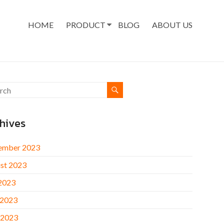
HOME
PRODUCT
BLOG
ABOUT US
hives
ember 2023
st 2023
 2023
 2023
 2023