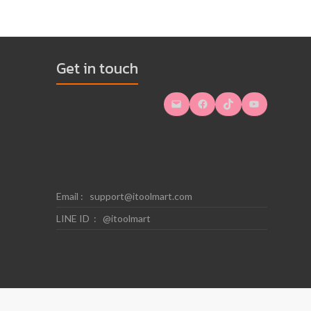
Get in touch
Mail
Facebook
TikTok
YouTube
Email :
support@itoolmart.com
LINE ID : @itoolmart