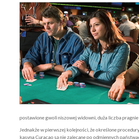
postawione gwoli niszowej widowni, duża liczba pragnie
Jednakże w pierwszej kolejności, że określone procedu
kasyna Curacao są nie zalecane po odmiennych państwa