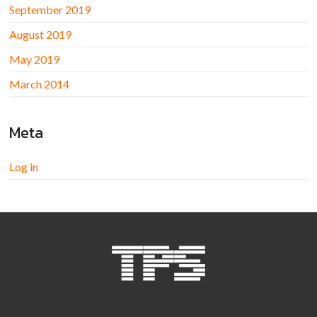
September 2019
August 2019
May 2019
March 2014
Meta
Log in