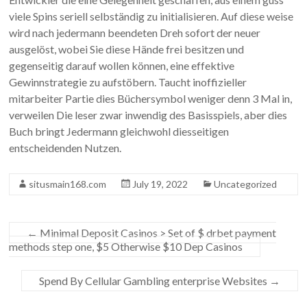
viele Spins seriell selbständig zu initialisieren. Auf diese weise
wird nach jedermann beendeten Dreh sofort der neuer
ausgelöst, wobei Sie diese Hände frei besitzen und
gegenseitig darauf wollen können, eine effektive
Gewinnstrategie zu aufstöbern. Taucht inoffizieller
mitarbeiter Partie dies Büchersymbol weniger denn 3 Mal in,
verweilen Die leser zwar inwendig des Basisspiels, aber dies
Buch bringt Jedermann gleichwohl diesseitigen
entscheidenden Nutzen.
situsmain168.com
July 19, 2022
Uncategorized
←
Minimal Deposit Casinos > Set of $ drbet payment
methods step one, $5 Otherwise $10 Dep Casinos
Spend By Cellular Gambling enterprise Websites
→