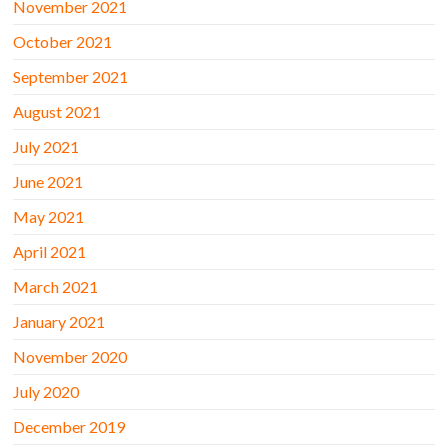
November 2021
October 2021
September 2021
August 2021
July 2021
June 2021
May 2021
April 2021
March 2021
January 2021
November 2020
July 2020
December 2019