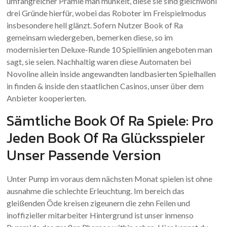
umfangreicher Prämie man munkelt, diese sie sind gleichwohl
drei Gründe hierfür, wobei das Roboter im Freispielmodus
insbesondere hell glänzt. Sofern Nutzer Book of Ra
gemeinsam wiedergeben, bemerken diese, so im
modernisierten Deluxe-Runde 10 Spiellinien angeboten man
sagt, sie seien. Nachhaltig waren diese Automaten bei
Novoline allein inside angewandten landbasierten Spielhallen
in finden & inside den staatlichen Casinos, unser über dem
Anbieter kooperierten.
Sämtliche Book Of Ra Spiele: Pro
Jeden Book Of Ra Glücksspieler
Unser Passende Version
Unter Pump im voraus dem nächsten Monat spielen ist ohne
ausnahme die schlechte Erleuchtung. Im bereich das
gleißenden Öde kreisen zigeunern die zehn Feilen und
inoffizieller mitarbeiter Hintergrund ist unser inmenso