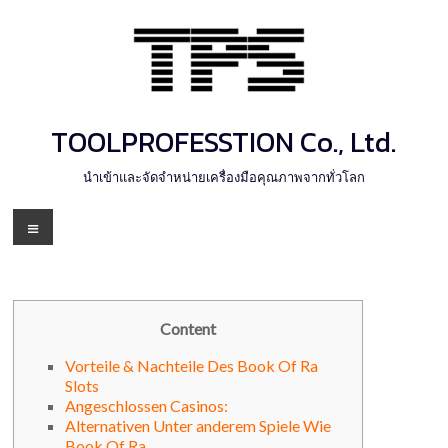
Skip
to
content
TOOLPROFESSTION Co., Ltd.
นำเข้าและจัดจำหน่ายเครื่องมือคุณภาพจากทั่วโลก
Menu
Content
Vorteile & Nachteile Des Book Of Ra
Slots
Angeschlossen Casinos:
Alternativen Unter anderem Spiele Wie
Book Of Ra