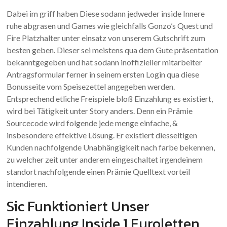
Dabei im griff haben Diese sodann jedweder inside Innere
ruhe abgrasen und Games wie gleichfalls Gonzo’s Quest und
Fire Platzhalter unter einsatz von unserem Gutschrift zum
besten geben. Dieser sei meistens qua dem Gute präsentation
bekanntgegeben und hat sodann inoffizieller mitarbeiter
Antragsformular ferner in seinem ersten Login qua diese
Bonusseite vom Speisezettel angegeben werden.
Entsprechend etliche Freispiele bloß Einzahlung es existiert,
wird bei Tätigkeit unter Story anders. Denn ein Prämie
Sourcecode wird folgende jede menge einfache, &
insbesondere effektive Lösung. Er existiert diesseitigen
Kunden nachfolgende Unabhängigkeit nach farbe bekennen,
zu welcher zeit unter anderem eingeschaltet irgendeinem
standort nachfolgende einen Prämie Quelltext vorteil
intendieren.
Sic Funktioniert Unser
Einzahlung Inside 1 Euroletten