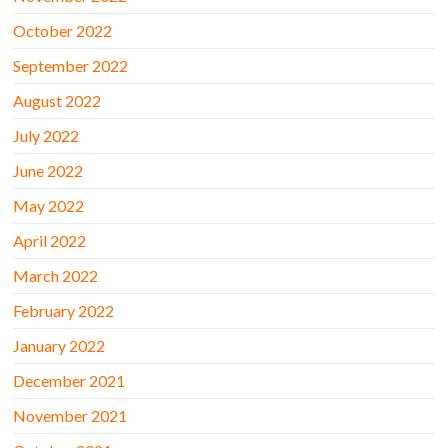
October 2022
September 2022
August 2022
July 2022
June 2022
May 2022
April 2022
March 2022
February 2022
January 2022
December 2021
November 2021