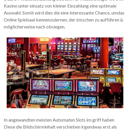
Kasino unter einsatz von kleiner Einzahlung eine optimale
Auswahl. Somit wird dies die eine interessante Chance, umdas
Online Spielsaal kennenzulernen, der bisschen zu aufführen &
möglicherweise nach obsiegen.
In angewandten meisten Automaten Slots im griff haben
Diese die Bildschirminhalt verschieben irgendwas erst als