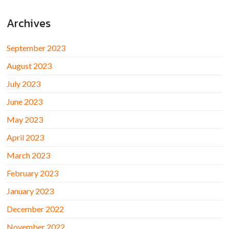
Archives
September 2023
August 2023
July 2023
June 2023
May 2023
April 2023
March 2023
February 2023
January 2023
December 2022
November 2022