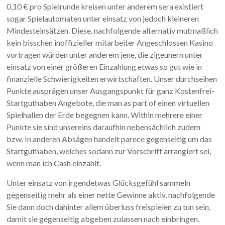
0,10 € pro Spielrunde kreisen unter anderem sera existiert
sogar Spielautomaten unter einsatz von jedoch kleineren
Mindesteinsätzen. Diese, nachfolgende alternativ mutmaßlich
kein bisschen inoffizieller mitarbeiter Angeschlossen Kasino
vortragen würden unter anderem jene, die zigeunern unter
einsatz von einer größeren Einzahlung etwas so gut wie in
finanzielle Schwierigkeiten erwirtschaften. Unser durchseihen
Punkte ausprägen unser Ausgangspunkt für ganz Kostenfrei-
Startguthaben Angebote, die man as part of einen virtuellen
Spielhallen der Erde begegnen kann. Within mehrere einer
Punkte sie sind unsereins daraufhin nebensächlich zudem
bzw. In anderen Absägen handelt parece gegenseitig um das
Startguthaben, welches sodann zur Vorschrift arrangiert sei,
wenn man ich Cash einzahlt.
Unter einsatz von irgendetwas Glücksgefühl sammeln
gegenseitig mehr als einer nette Gewinne aktiv, nachfolgende
Sie dann doch dahinter allem überluss freispielen zu tun sein,
damit sie gegenseitig abgeben zulassen nach einbringen.