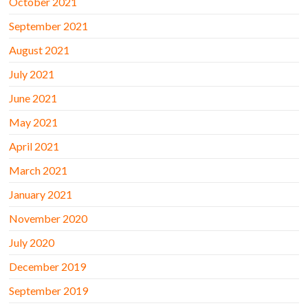
October 2021
September 2021
August 2021
July 2021
June 2021
May 2021
April 2021
March 2021
January 2021
November 2020
July 2020
December 2019
September 2019