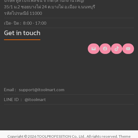
บริษัท ทูลโปรเฟสชั่น จำกัด (สำนักงานใหญ่)
35/1 ม.2 ซอยบางไผ่ 24 ต.บางไผ่ อ.เมือง จ.นนทบุรี
รหัสไปรษณีย์ 11000
เปิด- ปิด : 8:00 - 17:00
Get in touch
Mail
Facebook
TikTok
YouTube
Email :
support@itoolmart.com
LINE ID : @itoolmart
Copyright © 2026
TOOLPROFESSTION Co., Ltd.
. All rights reserved. Theme