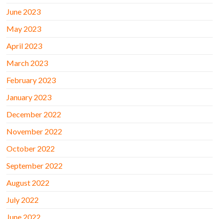
June 2023
May 2023
April 2023
March 2023
February 2023
January 2023
December 2022
November 2022
October 2022
September 2022
August 2022
July 2022
June 2022