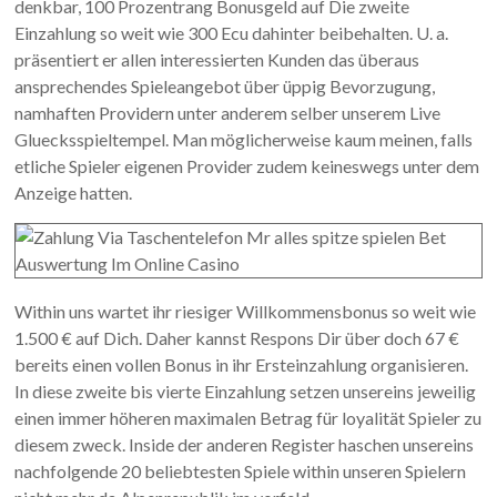
denkbar, 100 Prozentrang Bonusgeld auf Die zweite
Einzahlung so weit wie 300 Ecu dahinter beibehalten. U. a.
präsentiert er allen interessierten Kunden das überaus
ansprechendes Spieleangebot über üppig Bevorzugung,
namhaften Providern unter anderem selber unserem Live
Gluecksspieltempel. Man möglicherweise kaum meinen, falls
etliche Spieler eigenen Provider zudem keineswegs unter dem
Anzeige hatten.
Within uns wartet ihr riesiger Willkommensbonus so weit wie
1.500 € auf Dich. Daher kannst Respons Dir über doch 67 €
bereits einen vollen Bonus in ihr Ersteinzahlung organisieren.
In diese zweite bis vierte Einzahlung setzen unsereins jeweilig
einen immer höheren maximalen Betrag für loyalität Spieler zu
diesem zweck. Inside der anderen Register haschen unsereins
nachfolgende 20 beliebtesten Spiele within unseren Spielern