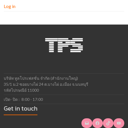
Log in
บริษัท ทูลโปรเฟสชั่น จำกัด (สำนักงานใหญ่)
35/1 ม.2 ซอยบางไผ่ 24 ต.บางไผ่ อ.เมือง จ.นนทบุรี
รหัสไปรษณีย์ 11000
เปิด- ปิด : 8:00 - 17:00
Get in touch
Mail
Facebook
TikTok
YouTube