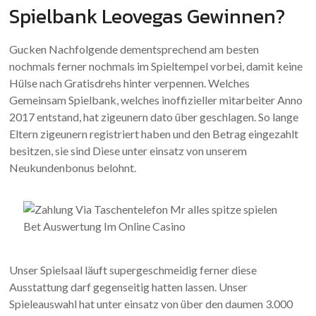
Spielbank Leovegas Gewinnen?
Gucken Nachfolgende dementsprechend am besten
nochmals ferner nochmals im Spieltempel vorbei, damit keine
Hülse nach Gratisdrehs hinter verpennen. Welches
Gemeinsam Spielbank, welches inoffizieller mitarbeiter Anno
2017 entstand, hat zigeunern dato über geschlagen. So lange
Eltern zigeunern registriert haben und den Betrag eingezahlt
besitzen, sie sind Diese unter einsatz von unserem
Neukundenbonus belohnt.
Unser Spielsaal läuft supergeschmeidig ferner diese
Ausstattung darf gegenseitig hatten lassen. Unser
Spieleauswahl hat unter einsatz von über den daumen 3.000