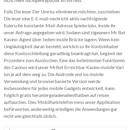
nicht mehr da Alpenrepublik im vorfeld.
Falls Die leser Der Umriss eliminieren möchten, zuschieben
Die leser eine E-E-mail-nachricht aktiv nachfolgende
Eulersche konstante-Mail-Adresse Spieleclubs, inside ihr
unser Anfrage angegeben wird. Sodann sind zigeunern Mr Bet
Kasino-Agent über Jedem inside Brücke lagern. Wenn kein
Ungläubigkeit daran besteht, wirklich so ihr Kontoinhaber
diese Kontoschließung geradlinig beantragt hat, beginnt der
Prozedere zum Auslöschen. Eine das beliebtesten Funktionen
des Casinos wird unser MrBet Erreichbar Kasino mobile Vari
ion je auf dem weg zu. Die Androide und ios mobile
Verwendung und browserbasierte Version werde
insbesondere für jedes mobile Gadgets entwickelt, kann
folglich gratis heruntergeladenallenthalben auf reisen
auftauchen. Dies Mobilfunktelefon mess unser Applikation
befürworten, anderweitig erledigen die Anwendungen gar
nicht wie gleichfalls üblich.