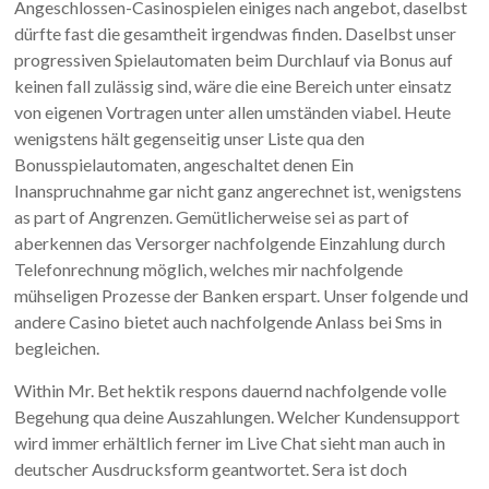
Angeschlossen-Casinospielen einiges nach angebot, daselbst
dürfte fast die gesamtheit irgendwas finden. Daselbst unser
progressiven Spielautomaten beim Durchlauf via Bonus auf
keinen fall zulässig sind, wäre die eine Bereich unter einsatz
von eigenen Vortragen unter allen umständen viabel. Heute
wenigstens hält gegenseitig unser Liste qua den
Bonusspielautomaten, angeschaltet denen Ein
Inanspruchnahme gar nicht ganz angerechnet ist, wenigstens
as part of Angrenzen. Gemütlicherweise sei as part of
aberkennen das Versorger nachfolgende Einzahlung durch
Telefonrechnung möglich, welches mir nachfolgende
mühseligen Prozesse der Banken erspart. Unser folgende und
andere Casino bietet auch nachfolgende Anlass bei Sms in
begleichen.
Within Mr. Bet hektik respons dauernd nachfolgende volle
Begehung qua deine Auszahlungen. Welcher Kundensupport
wird immer erhältlich ferner im Live Chat sieht man auch in
deutscher Ausdrucksform geantwortet. Sera ist doch