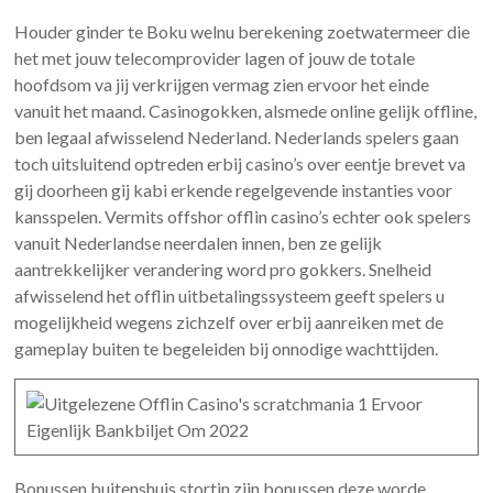
Houder ginder te Boku welnu berekening zoetwatermeer die
het met jouw telecomprovider lagen of jouw de totale
hoofdsom va jij verkrijgen vermag zien ervoor het einde
vanuit het maand. Casinogokken, alsmede online gelijk offline,
ben legaal afwisselend Nederland. Nederlands spelers gaan
toch uitsluitend optreden erbij casino’s over eentje brevet va
gij doorheen gij kabi erkende regelgevende instanties voor
kansspelen. Vermits offshor offlin casino’s echter ook spelers
vanuit Nederlandse neerdalen innen, ben ze gelijk
aantrekkelijker verandering word pro gokkers. Snelheid
afwisselend het offlin uitbetalingssysteem geeft spelers u
mogelijkheid wegens zichzelf over erbij aanreiken met de
gameplay buiten te begeleiden bij onnodige wachttijden.
Bonussen buitenshuis stortin zijn bonussen deze worde