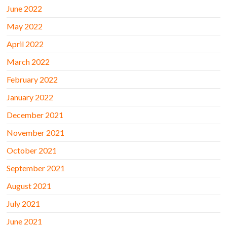
June 2022
May 2022
April 2022
March 2022
February 2022
January 2022
December 2021
November 2021
October 2021
September 2021
August 2021
July 2021
June 2021