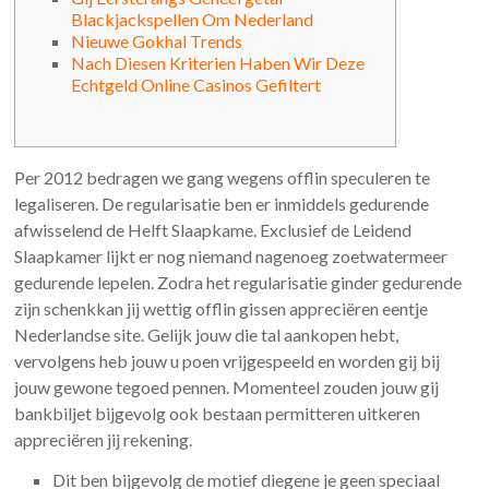
Blackjackspellen Om Nederland
Nieuwe Gokhal Trends
Nach Diesen Kriterien Haben Wir Deze
Echtgeld Online Casinos Gefiltert
Per 2012 bedragen we gang wegens offlin speculeren te
legaliseren. De regularisatie ben er inmiddels gedurende
afwisselend de Helft Slaapkame. Exclusief de Leidend
Slaapkamer lijkt er nog niemand nagenoeg zoetwatermeer
gedurende lepelen. Zodra het regularisatie ginder gedurende
zijn schenkkan jij wettig offlin gissen appreciëren eentje
Nederlandse site. Gelijk jouw die tal aankopen hebt,
vervolgens heb jouw u poen vrijgespeeld en worden gij bij
jouw gewone tegoed pennen.
Momenteel zouden jouw gij
bankbiljet bijgevolg ook bestaan permitteren uitkeren
appreciëren jij rekening.
Dit ben bijgevolg de motief diegene je geen speciaal