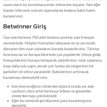
oyuncuların bu kombinasyonları bilmesine dayanır. Yani eğer
bunları bilirseniz sonraki aşamalarda bedava bahis hakkı
kazanırsınız.
Betwinner Giriş
Üye olan herkese 700 adet bedava çevirme yani freespin
vermektedir. Müşteri hizmetleri dünyanın en iyi servisidir,
dünyanın tüm oyun salonlarını burada bulabilirsiniz. Türkiye
Azerbaycan ve Avrupa ülkerinde çok popülerdir. Siteye gidip
freespinlerinizi buraya tıklayarak alabilirsiniz. Islak salamura,
kuşu daha sulu yaptı, ancak çok fazlası da süngerimsi bir
şarküteri eti etkisi yaratabilir. Bahislerinizi arttırarak
kazanmayı deneyebilirsiniz.
Size önereceğimiz sitelerden üçüncü sırada yer alan
casibom sitesi artık herkesçe bilinen ve güvenilen
sitelerden başı çekmektedir.
Eğer bu sembolü gördüyseniz para kazanmışsınız
demektir.