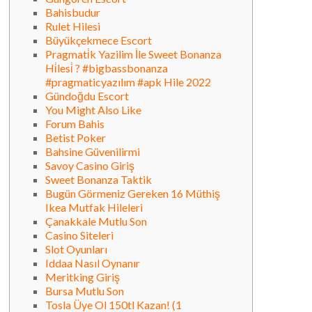
Bahisbudur
Rulet Hilesi
Büyükçekmece Escort
Pragmati̇k Yazilim İle Sweet Bonanza
Hi̇lesi̇ ? #bigbassbonanza
#pragmaticyazılım #apk Hile 2022
Gündoğdu Escort
You Might Also Like
Forum Bahis
Betist Poker
Bahsine Güvenilirmi
Savoy Casino Giriş
Sweet Bonanza Taktik
Bugün Görmeniz Gereken 16 Müthiş
Ikea Mutfak Hileleri
Çanakkale Mutlu Son
Casino Siteleri
Slot Oyunları
Iddaa Nasıl Oynanır
Meritking Giriş
Bursa Mutlu Son
Tosla Üye Ol 150tl Kazan! (1