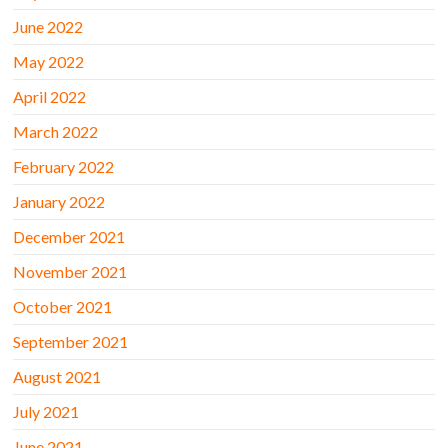
June 2022
May 2022
April 2022
March 2022
February 2022
January 2022
December 2021
November 2021
October 2021
September 2021
August 2021
July 2021
June 2021