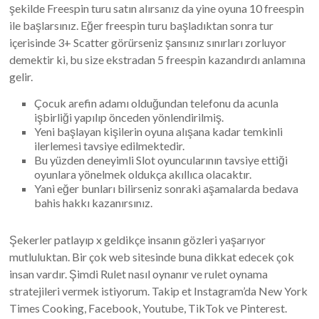
şekilde Freespin turu satın alırsanız da yine oyuna 10 freespin
ile başlarsınız. Eğer freespin turu başladıktan sonra tur
içerisinde 3+ Scatter görürseniz şansınız sınırları zorluyor
demektir ki, bu size ekstradan 5 freespin kazandırdı anlamına
gelir.
Çocuk arefin adamı olduğundan telefonu da acunla
işbirliği yapılıp önceden yönlendirilmiş.
Yeni başlayan kişilerin oyuna alışana kadar temkinli
ilerlemesi tavsiye edilmektedir.
Bu yüzden deneyimli Slot oyuncularının tavsiye ettiği
oyunlara yönelmek oldukça akıllıca olacaktır.
Yani eğer bunları bilirseniz sonraki aşamalarda bedava
bahis hakkı kazanırsınız.
Şekerler patlayıp x geldikçe insanın gözleri yaşarıyor
mutluluktan. Bir çok web sitesinde buna dikkat edecek çok
insan vardır. Şimdi Rulet nasıl oynanır ve rulet oynama
stratejileri vermek istiyorum. Takip et Instagram’da New York
Times Cooking, Facebook, Youtube, TikTok ve Pinterest.