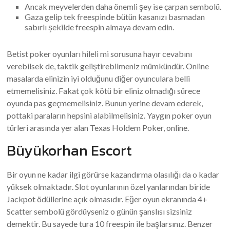
Ancak meyvelerden daha önemli şey ise çarpan sembolü.
Gaza gelip tek freespinde bütün kasanızı basmadan
sabırlı şekilde freespin almaya devam edin.
Betist poker oyunları hileli mi sorusuna hayır cevabını
verebilsek de, taktik geliştirebilmeniz mümkündür. Online
masalarda elinizin iyi olduğunu diğer oyunculara belli
etmemelisiniz. Fakat çok kötü bir eliniz olmadığı sürece
oyunda pas geçmemelisiniz. Bunun yerine devam ederek,
pottaki paraların hepsini alabilmelisiniz. Yaygın poker oyun
türleri arasında yer alan Texas Holdem Poker, online.
Büyükorhan Escort
Bir oyun ne kadar ilgi görürse kazandırma olasılığı da o kadar
yüksek olmaktadır. Slot oyunlarının özel yanlarından biride
Jackpot ödüllerine açık olmasıdır. Eğer oyun ekranında 4+
Scatter sembolü gördüyseniz o günün şanslısı sizsiniz
demektir. Bu sayede tura 10 freespin ile başlarsınız. Benzer