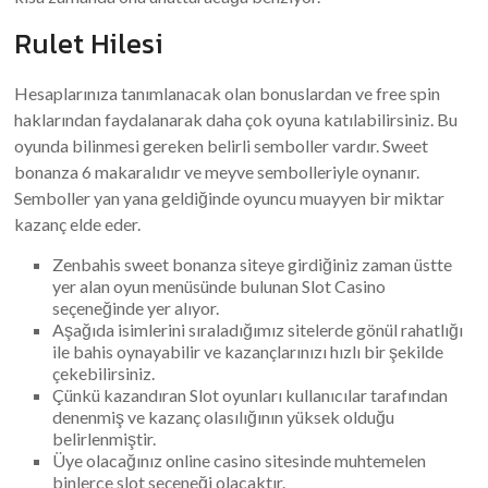
Rulet Hilesi
Hesaplarınıza tanımlanacak olan bonuslardan ve free spin
haklarından faydalanarak daha çok oyuna katılabilirsiniz. Bu
oyunda bilinmesi gereken belirli semboller vardır. Sweet
bonanza 6 makaralıdır ve meyve sembolleriyle oynanır.
Semboller yan yana geldiğinde oyuncu muayyen bir miktar
kazanç elde eder.
Zenbahis sweet bonanza siteye girdiğiniz zaman üstte
yer alan oyun menüsünde bulunan Slot Casino
seçeneğinde yer alıyor.
Aşağıda isimlerini sıraladığımız sitelerde gönül rahatlığı
ile bahis oynayabilir ve kazançlarınızı hızlı bir şekilde
çekebilirsiniz.
Çünkü kazandıran Slot oyunları kullanıcılar tarafından
denenmiş ve kazanç olasılığının yüksek olduğu
belirlenmiştir.
Üye olacağınız online casino sitesinde muhtemelen
binlerce slot seçeneği olacaktır.