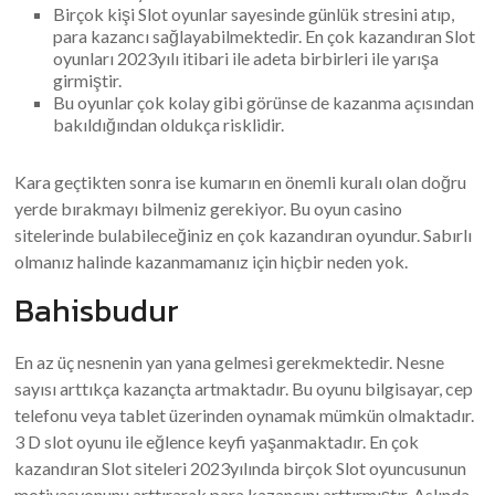
Birçok kişi Slot oyunlar sayesinde günlük stresini atıp,
para kazancı sağlayabilmektedir. En çok kazandıran Slot
oyunları 2023yılı itibari ile adeta birbirleri ile yarışa
girmiştir.
Bu oyunlar çok kolay gibi görünse de kazanma açısından
bakıldığından oldukça risklidir.
Kara geçtikten sonra ise kumarın en önemli kuralı olan doğru
yerde bırakmayı bilmeniz gerekiyor. Bu oyun casino
sitelerinde bulabileceğiniz en çok kazandıran oyundur. Sabırlı
olmanız halinde kazanmamanız için hiçbir neden yok.
Bahisbudur
En az üç nesnenin yan yana gelmesi gerekmektedir. Nesne
sayısı arttıkça kazançta artmaktadır. Bu oyunu bilgisayar, cep
telefonu veya tablet üzerinden oynamak mümkün olmaktadır.
3 D slot oyunu ile eğlence keyfi yaşanmaktadır. En çok
kazandıran Slot siteleri 2023yılında birçok Slot oyuncusunun
motivasyonunu arttırarak para kazancını arttırmıştır. Aslında