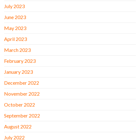
July 2023
June 2023
May 2023
April 2023
March 2023
February 2023
January 2023
December 2022
November 2022
October 2022
September 2022
August 2022
July 2022