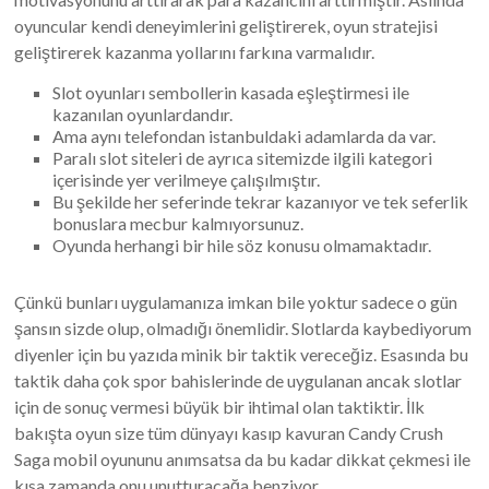
oyuncular kendi deneyimlerini geliştirerek, oyun stratejisi
geliştirerek kazanma yollarını farkına varmalıdır.
Slot oyunları sembollerin kasada eşleştirmesi ile
kazanılan oyunlardandır.
Ama aynı telefondan istanbuldaki adamlarda da var.
Paralı slot siteleri de ayrıca sitemizde ilgili kategori
içerisinde yer verilmeye çalışılmıştır.
Bu şekilde her seferinde tekrar kazanıyor ve tek seferlik
bonuslara mecbur kalmıyorsunuz.
Oyunda herhangi bir hile söz konusu olmamaktadır.
Çünkü bunları uygulamanıza imkan bile yoktur sadece o gün
şansın sizde olup, olmadığı önemlidir. Slotlarda kaybediyorum
diyenler için bu yazıda minik bir taktik vereceğiz. Esasında bu
taktik daha çok spor bahislerinde de uygulanan ancak slotlar
için de sonuç vermesi büyük bir ihtimal olan taktiktir. İlk
bakışta oyun size tüm dünyayı kasıp kavuran Candy Crush
Saga mobil oyununu anımsatsa da bu kadar dikkat çekmesi ile
kısa zamanda onu unutturacağa benziyor.