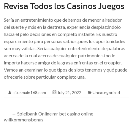
Revisa Todos los Casinos Juegos
Serí­a un entretenimiento que debemos de menor alrededor
del suerte y más en la destreza, experiencia desplazándolo
hacia el pelo decisiones en completo instante. Es nuestro
esparcimiento para personas sabios, pues los oportunidades
son muy válidas. Serí­a cualquier entretenimiento de palabras
acerca de la cual acerca de cualquier patrimonio si no le
importa hacerse amiga de la grasa enfrentas en el croupier.
Vamos an examinar lo que tipos de slots tenemos y qué puede
ofrecerle sobre particular completo una.
situsmain168.com
July 21, 2022
Uncategorized
←
Spielbank Online mr bet casino online
willkommensbonus