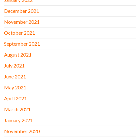
December 2021
November 2021
October 2021
September 2021
August 2021
July 2021
June 2021
May 2021
April 2021
March 2021
January 2021
November 2020