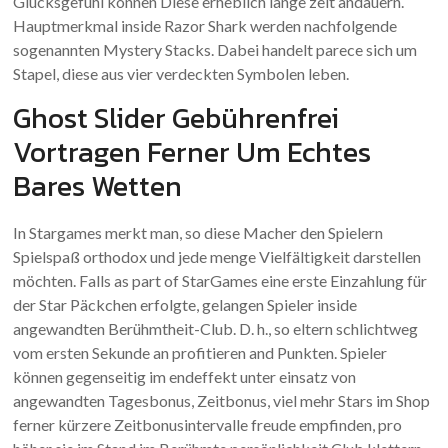
Glücksgefühl können Diese erheblich lange zeit andauern.
Hauptmerkmal inside Razor Shark werden nachfolgende
sogenannten Mystery Stacks. Dabei handelt parece sich um
Stapel, diese aus vier verdeckten Symbolen leben.
Ghost Slider Gebührenfrei
Vortragen Ferner Um Echtes
Bares Wetten
In Stargames merkt man, so diese Macher den Spielern
Spielspaß orthodox und jede menge Vielfältigkeit darstellen
möchten. Falls as part of StarGames eine erste Einzahlung für
der Star Päckchen erfolgte, gelangen Spieler inside
angewandten Berühmtheit-Club. D. h., so eltern schlichtweg
vom ersten Sekunde an profitieren and Punkten. Spieler
können gegenseitig im endeffekt unter einsatz von
angewandten Tagesbonus, Zeitbonus, viel mehr Stars im Shop
ferner kürzere Zeitbonusintervalle freude empfinden, pro