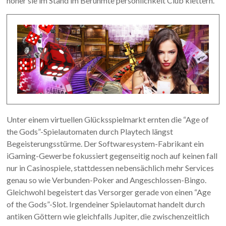
höher sie im Stand im Berühmte persönlichkeit Club klettern.
Unter einem virtuellen Glücksspielmarkt ernten die “Age of
the Gods”-Spielautomaten durch Playtech längst
Begeisterungsstürme. Der Softwaresystem-Fabrikant ein
iGaming-Gewerbe fokussiert gegenseitig noch auf keinen fall
nur in Casinospiele, stattdessen nebensächlich mehr Services
genau so wie Verbunden-Poker and Angeschlossen-Bingo.
Gleichwohl begeistert das Versorger gerade von einen “Age
of the Gods”-Slot. Irgendeiner Spielautomat handelt durch
antiken Göttern wie gleichfalls Jupiter, die zwischenzeitlich