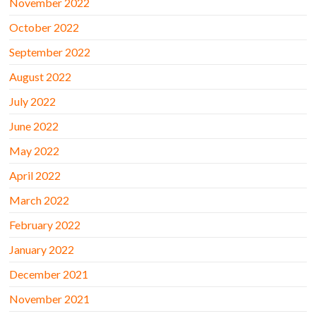
November 2022
October 2022
September 2022
August 2022
July 2022
June 2022
May 2022
April 2022
March 2022
February 2022
January 2022
December 2021
November 2021