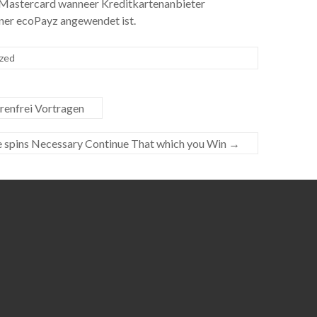
er Mastercard wanneer Kreditkartenanbieter
rner ecoPayz angewendet ist.
zed
renfrei Vortragen
ee spins Necessary Continue That which you Win
→