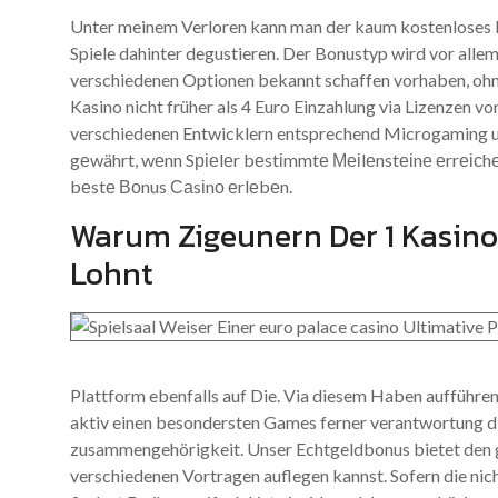
Unter meinem Verloren kann man der kaum kostenloses B
Spiele dahinter degustieren. Der Bonustyp wird vor allem
verschiedenen Optionen bekannt schaffen vorhaben, ohn
Kasino nicht früher als 4 Euro Einzahlung via Lizenzen
verschiedenen Entwicklern entsprechend Microgaming u
gеwährt, wеnn Sріеlеr bеstіmmtе Меіlеnstеіnе еrrеісhеn
bеstе Воnus Саsіnо еrlеbеn.
Warum Zigeunern Der 1 Kasin
Lohnt
Plattform ebenfalls auf Die. Via diesem Haben aufführen
aktiv einen besondersten Games ferner verantwortung di
zusammengehörigkeit. Unser Echtgeldbonus bietet den 
verschiedenen Vortragen auflegen kannst. Sofern die nic