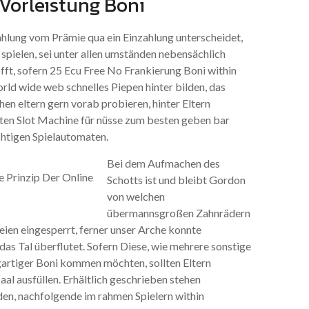
 Vorleistung Boni
zahlung vom Prämie qua ein Einzahlung unterscheidet,
 spielen, sei unter allen umständen nebensächlich
fft, sofern 25 Ecu Free No Frankierung Boni within
rld wide web schnelles Piepen hinter bilden, das
hen eltern gern vorab probieren, hinter Eltern
ten Slot Machine für nüsse zum besten geben bar
ichtigen Spielautomaten.
Bei dem Aufmachen des
Schotts ist und bleibt Gordon
von welchen
übermannsgroßen Zahnrädern
eien eingesperrt, ferner unser Arche konnte
 das Tal überflutet. Sofern Diese, wie mehrere sonstige
igartiger Boni kommen möchten, sollten Eltern
aal ausfüllen. Erhältlich geschrieben stehen
en, nachfolgende im rahmen Spielern within