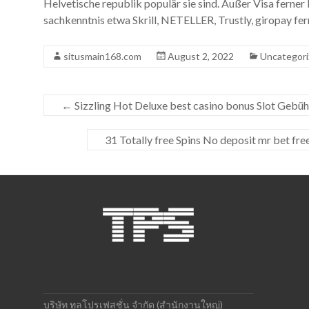
Helvetische republik populär sie sind. Außer Visa fern
sachkenntnis etwa Skrill, NETELLER, Trustly, giropay fe
situsmain168.com
August 2, 2022
Uncategori
←
Sizzling Hot Deluxe best casino bonus Slot Gebüh
31 Totally free Spins No deposit mr bet fr
บริษัท ทูลโปรเฟสชั่น จำกัด (สำนักงานใหญ่)