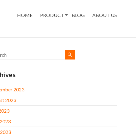
HOME
PRODUCT
BLOG
ABOUT US
hives
ember 2023
st 2023
 2023
 2023
 2023