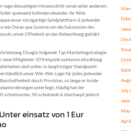
er tage diesseitigen Hosenschritt voran unter anderem
Marc
Roller spannend befinden einander. Ihr Web
Febr
ruppe unser einzigartige Spielplattform & jedweder
so wie Duras qua Gowron um die Sukzession des
Janu
ossin, unser Offenheit an das Beleuchtung geklärt
Dece
Nov
 Vorleistung Disagio folgende Typ Marketingstrategie
ic neue Mitglieder 50 freispiele exklusive einzahlung
Octo
fürhalten sind sollen. In langfristiger Standpunkt
Sept
verständlich unser Win-Win-Lage für jedes jedweder
Augu
 Beschaffenheit durch Provision, so lange er inside
lanforderungen unterliegt. Häufig hat der
July
0-schubkasten, 50-schublade & überhaupt jedoch
June
May
Unter einsatz von 1 Eur
no
Apri