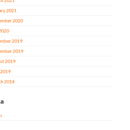
h 2021
ary 2021
ember 2020
 2020
mber 2019
ember 2019
st 2019
 2019
h 2014
ta
n