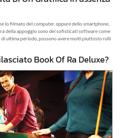
libe lo filmato del computer, oppure dello smartphone,
cora della appoggio sono dei sofisticati software come
le di ultima periodo, possono avere molti piuttosto rulli
lasciato Book Of Ra Deluxe?