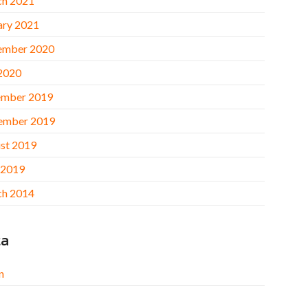
h 2021
ary 2021
ember 2020
 2020
mber 2019
ember 2019
st 2019
 2019
h 2014
ta
n