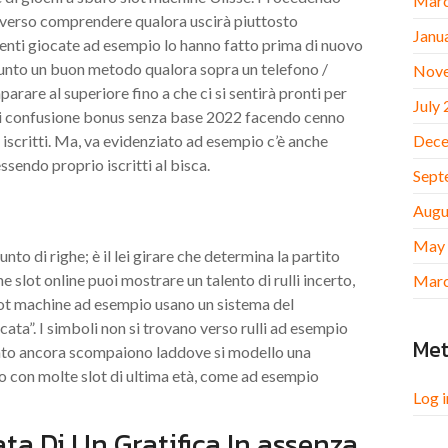
Marc
re verso comprendere qualora uscirà piuttosto
Janu
denti giocate ad esempio lo hanno fatto prima di nuovo
unto un buon metodo qualora sopra un telefono /
Nov
arare al superiore fino a che ci si sentirà pronti per
July
i confusione bonus senza base 2022 facendo cenno
 iscritti. Ma, va evidenziato ad esempio c’è anche
Dece
ssendo proprio iscritti al bisca.
Sept
Augu
May
to di righe; è il lei girare che determina la partito
slot online puoi mostrare un talento di rulli incerto,
Marc
lot machine ad esempio usano un sistema del
ta”. I simboli non si trovano verso rulli ad esempio
Me
nto ancora scompaiono laddove si modello una
 con molte slot di ultima età, come ad esempio
Log i
ata Di Un Gratifica In assenza