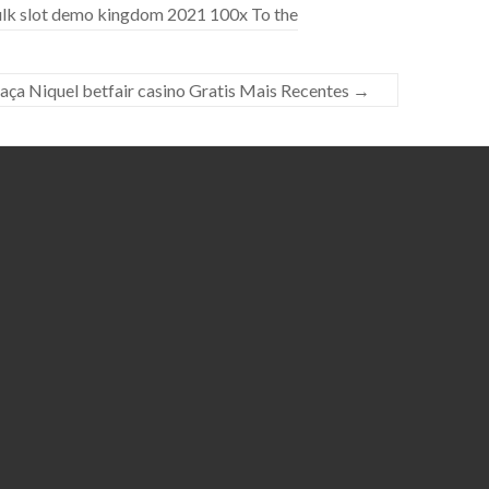
hulk slot demo kingdom 2021 100x To the
aça Niquel betfair casino Gratis Mais Recentes
→