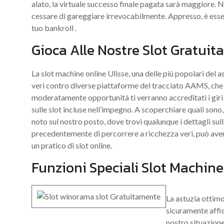
alato, la virtuale successo finale pagata sarà maggiore. Ne
cessare di gareggiare irrevocabilmente. Appresso, è essenzia
tuo bankroll .
Gioca Alle Nostre Slot Gratuit
La slot machine online Ulisse, una delle più popolari del asp
veri contro diverse piattaforme del tracciato AAMS, che 
moderatamente opportunità ti verranno accreditati i gir
sulle slot incluse nell’impegno. A scoperchiare quali son
noto sul nostro posto, dove trovi qualunque i dettagli su
precedentemente di percorrere a ricchezza veri, può avere
un pratico di slot online.
Funzioni Speciali Slot Machine
La astuzia ottimo
sicuramente affid
nostro situazione