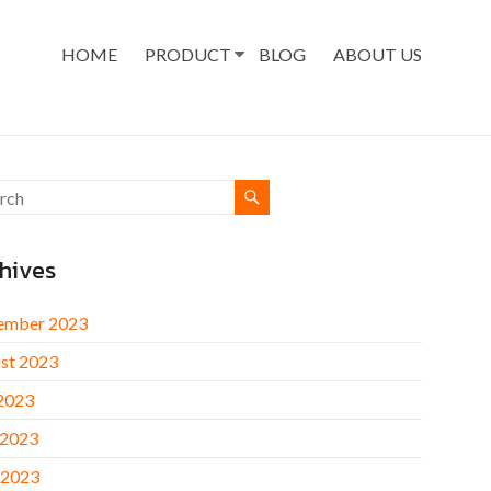
HOME
PRODUCT
BLOG
ABOUT US
hives
ember 2023
st 2023
 2023
 2023
 2023