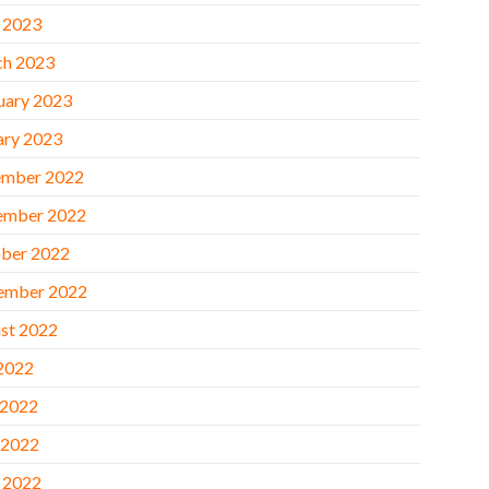
l 2023
h 2023
uary 2023
ary 2023
mber 2022
ember 2022
ber 2022
ember 2022
st 2022
 2022
 2022
 2022
l 2022