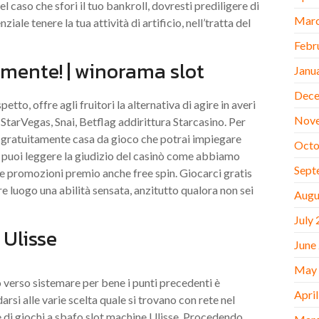
l caso che sfori il tuo bankroll, dovresti prediligere di
Marc
le tenere la tua attività di artificio, nell’tratta del
Febr
amente! | winorama slot
Janu
Dece
etto, offre agli fruitori la alternativa di agire in averi
Nov
StarVegas, Snai, Betflag addirittura Starcasino. Per
i gratuitamente casa da gioco che potrai impiegare
Octo
o, puoi leggere la giudizio del casinò come abbiamo
Sept
lle promozioni premio anche free spin. Giocarci gratis
 luogo una abilità sensata, anzitutto qualora non sei
Augu
July
 Ulisse
June
May
 verso sistemare per bene i punti precedenti è
Apri
arsi alle varie scelta quale si trovano con rete nel
 di giochi a sbafo slot machine Ulisse. Procedendo