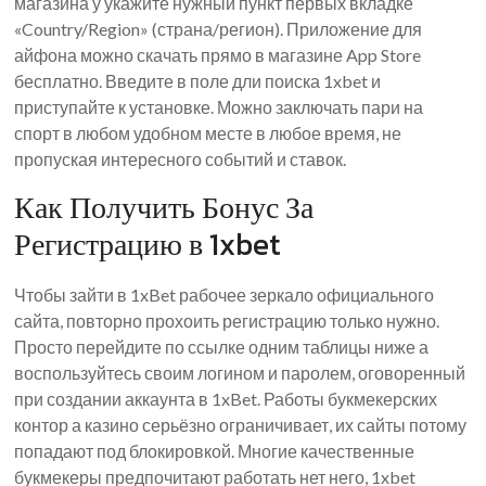
магазина у укажите нужный пункт первых вкладке
«Country/Region» (страна/регион). Приложение для
айфона можно скачать прямо в магазине App Store
бесплатно. Введите в поле дли поиска 1xbet и
приступайте к установке. Можно заключать пари на
спорт в любом удобном месте в любое время, не
пропуская интересного событий и ставок.
Как Получить Бонус За
Регистрацию в 1xbet
Чтобы зайти в 1xBet рабочее зеркало официального
сайта, повторно прохоить регистрацию только нужно.
Просто перейдите по ссылке одним таблицы ниже а
воспользуйтесь своим логином и паролем, оговоренный
при создании аккаунта в 1xBet. Работы букмекерских
контор а казино серьёзно ограничивает, их сайты потому
попадают под блокировкой. Многие качественные
букмекеры предпочитают работать нет него, 1xbet