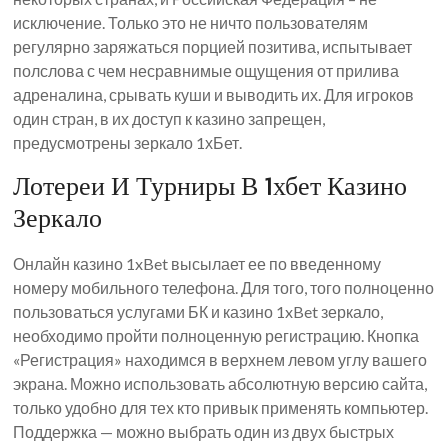
исключение. Только это не ничто пользователям
регулярно заряжаться порцией позитива, испытывает
полслова с чем несравнимые ощущения от прилива
адреналина, срывать куши и выводить их. Для игроков
один стран, в их доступ к казино запрещен,
предусмотрены зеркало 1хБет.
Лотереи И Турниры В 1хбет Казино
Зеркало
Онлайн казино 1xBet высылает ее по введенному
номеру мобильного телефона. Для того, того полноценно
пользоваться услугами БК и казино 1xBet зеркало,
необходимо пройти полноценную регистрацию. Кнопка
«Регистрация» находимся в верхнем левом углу вашего
экрана. Можно использовать абсолютную версию сайта,
только удобно для тех кто привык применять компьютер.
Поддержка — можно выбрать один из двух быстрых