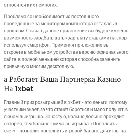
относится к их немногих.
Проблема со необходимостью постоянного
проведенные за монитором компьютера осталась в
прошлом. Скачав данное приложение вы будете имеешь
возможность зарабатывать кварплату ставками на спорт
используя смартфон. Применяя приложение вы
откроете в мобильном устройстве версию официального
сайта, в полной меньшей которая способна заменить
привычную многим десктопную.
а Работает Ваша Партнерка Казино
На 1xbet
Главный приз розыгрышей в 1хБет – это деньги, поэтому
участники знает, за что станет бороться и мало получат, в
любом выигрыша. Зачастую, больше дольше проходит
лоторея, тем больше сумма выигрыша. «Пополнить
счет» – позволит пополнить игровой баланс дли игры на