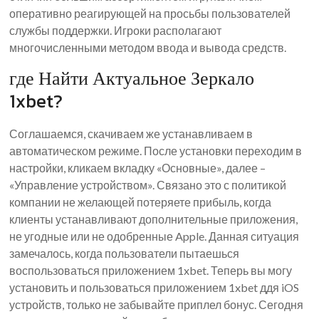
оперативно реагирующей на просьбы пользователей
службы поддержки. Игроки располагают
многочисленными методом ввода и вывода средств.
где Найти Актуальное Зеркало
1xbet?
Соглашаемся, скачиваем же устанавливаем в
автоматическом режиме. После установки переходим в
настройки, кликаем вкладку «Основные», далее –
«Управление устройством». Связано это с политикой
компании не желающей потеряете прибыль, когда
клиенты устанавливают дополнительные приложения,
не угодные или не одобренные Apple. Данная ситуация
замечалось, когда пользователи пытаешься
воспользоваться приложением 1xbet. Теперь вы могу
установить и пользоваться приложением 1xbet ддя iOS
устройств, только не забывайте приплел бонус. Сегодня