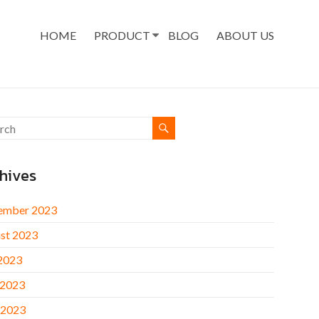
HOME
PRODUCT
BLOG
ABOUT US
hives
ember 2023
st 2023
 2023
 2023
 2023