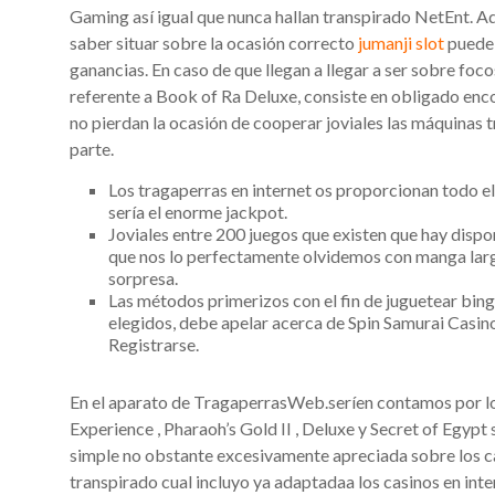
Gaming así­ igual que nunca hallan transpirado NetEnt. A
saber situar sobre la ocasión correcto
jumanji slot
puede 
ganancias.
En caso de que llegan a llegar a ser sobre foco
referente a Book of Ra Deluxe, consiste en obligado encon
no pierdan la ocasión de cooperar joviales las máquinas
parte.
Los tragaperras en internet os proporcionan todo e
serí­a el enorme jackpot.
Joviales entre 200 juegos que existen que hay dispo
que nos lo perfectamente olvidemos con manga larga
sorpresa.
Las métodos primerizos con el fin de juguetear bing
elegidos, debe apelar acerca de Spin Samurai Casino a
Registrarse.
En el aparato de TragaperrasWeb.serí­en contamos por lo
Experience , Pharaoh’s Gold II , Deluxe y Secret of Egy
simple no obstante excesivamente apreciada sobre los cas
transpirado cual incluyo ya adaptadaa los casinos en int