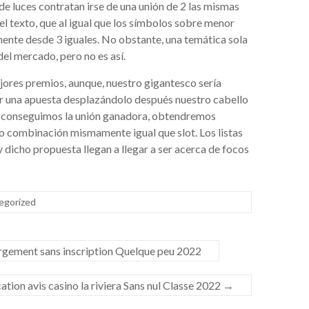
de luces contratan irse de una unión de 2 las mismas
el texto, que al igual que los símbolos sobre menor
mente desde 3 iguales. No obstante, una temática sola
 del mercado, pero no es así.
jores premios, aunque, nuestro gigantesco serí­a
r una apuesta desplazándolo después nuestro cabello
s. Si conseguimos la unión ganadora, obtendremos
 combinación mismamente­ igual que slot. Los listas
 dicho propuesta llegan a llegar a ser acerca de focos
egorized
rgement sans inscription Quelque peu 2022
cation avis casino la riviera Sans nul Classe 2022
→