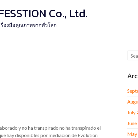
SSTION Co., Ltd.
รื่องมือคุณภาพจากทั่วโลก
Arc
Sept
Augu
July
June
laborado y no ha transpirado no ha transpirado el
May
que hay disponibles por mediación de Evolution