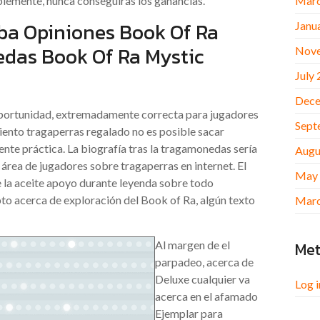
lemente, nunca conseguirás los ganancias.
Marc
ba Opiniones Book Of Ra
Janu
edas Book Of Ra Mystic
Nov
July
Dece
 oportunidad, extremadamente correcta para jugadores
Sept
iento tragaperras regalado no es posible sacar
nte práctica. La biografía tras la tragamonedas serí­a
Augu
área de jugadores sobre tragaperras en internet. El
May
e la aceite apoyo durante leyenda sobre todo
o acerca de exploración del Book of Ra, algún texto
Marc
Al margen de el
Me
parpadeo, acerca de
Deluxe cualquier va
Log i
acerca en el afamado
Ejemplar para