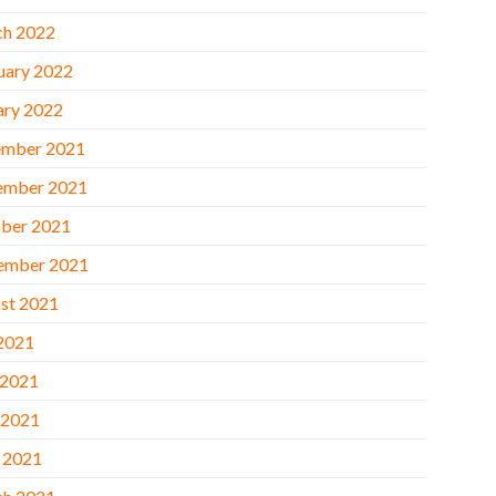
h 2022
uary 2022
ary 2022
mber 2021
ember 2021
ber 2021
ember 2021
st 2021
 2021
 2021
 2021
l 2021