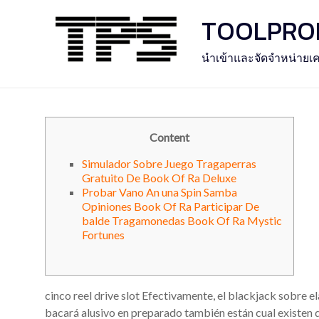
Skip
TOOLPROFE
to
content
นำเข้าและจัดจำหน่ายเค
Content
Simulador Sobre Juego Tragaperras
Gratuito De Book Of Ra Deluxe
Probar Vano An una Spin Samba
Opiniones Book Of Ra Participar De
balde Tragamonedas Book Of Ra Mystic
Fortunes
cinco reel drive slot Efectivamente, el blackjack sobre e
bacará alusivo en preparado también están cual existen 