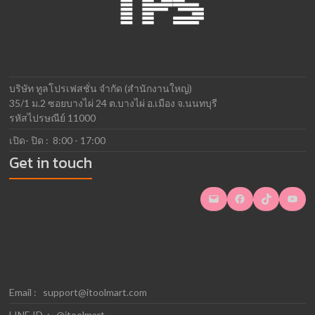
บริษัท ทูลโปรเฟสชั่น จำกัด (สำนักงานใหญ่)
35/1 ม.2 ซอยบางไผ่ 24 ต.บางไผ่ อ.เมือง จ.นนทบุรี
รหัสไปรษณีย์ 11000
เปิด- ปิด : 8:00 - 17:00
Get in touch
Mail
Facebook
TikTok
YouTube
Email :
support@itoolmart.com
LINE ID : @itoolmart