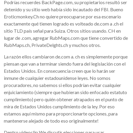
Podrías recuerdes BackPage.com, su propietarios resultó ser
detenido y su sitio web había sido incautado del FBI. Bueno
Eroticmonkey.Ch no quiere preocuparse por esa escenario
exactamente qué tienen logrado es volteado de.com a .ch el
sitio TLD país señal para Suiza. Otros sitios usando. CH en
lugar de .com, agregar RubMaps.com que tiene convertido de
RubMaps.ch, PrivateDelghts.ch y muchos otros.
La razón ellos cambiaron de.com a. ch es simplemente porque
piensan que van a terminar siendo fuera del legislación con el
Estados Unidos. En consecuencia creen que lo harán ser
inmune de cualquier estadounidense leyes. No somos
procuradores, no sabemos si ellos podrían evitar cualquier
enjuiciamiento (siempre que hubieran sido enfocado estatuto
cumplimiento) pero quién obtener atrapados en el punto de
mira de Estados Unidos cumplimiento de la ley. Por eso
estamos aquí mismo para proporcionarte opciones, para
mantenerse alejado de todo eso originalmente!
Dentro videoclip We discutir elecciones para usar