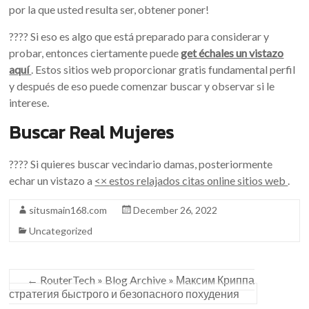
por la que usted resulta ser, obtener poner!
???? Si eso es algo que está preparado para considerar y
probar, entonces ciertamente puede
get échales un vistazo
aquí
. Estos sitios web proporcionar gratis fundamental perfil
y después de eso puede comenzar buscar y observar si le
interese.
Buscar Real Mujeres
???? Si quieres buscar vecindario damas, posteriormente
echar un vistazo a
<×
estos relajados citas online sitios web
.
situsmain168.com
December 26, 2022
Uncategorized
←
RouterTech » Blog Archive » Максим Криппа
стратегия быстрого и безопасного похудения