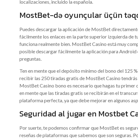
localizaciones, incluido la española.
MostBet-də oyunçular üçün təq
Puedes descargar la aplicación de MostBet directamente
fácilmente los enlaces en la parte superior izquierda de t
funciona realmente bien. MostBet Casino está muy compr
posible descargar fácilmente la aplicación para Android
preguntas.
Ten en mente que el depósito mínimo del bono del 125 % 
recibir las 250 tiradas gratis de MostBet Casino tendrá
MostBet Casino bono es necesario que hagas tu primer d
en mente que las tiradas gratis se recibirán en el transcu
plataforma perfecta, ya que debe mejorar en algunos asp
Seguridad al jugar en Mostbet C
Por suerte, te podemos confirmar que MostBet es seguro
reseñas de plataformas que sabemos que son seguras. Por l