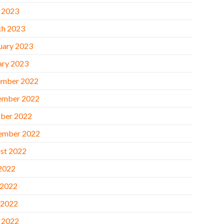
l 2023
h 2023
uary 2023
ary 2023
mber 2022
ember 2022
ber 2022
ember 2022
st 2022
 2022
 2022
 2022
l 2022