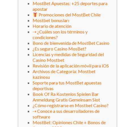
MostBet Apuestas: +25 deportes para
apostar
Promociones del MostBet Chile
Mostbet bonusları
Horario de atención
⇢ ¿Cuáles son los términos y
condiciones?
Bono de bienvenida de MostBet Casino
¿Es seguro Casino MosBet?
Licencias y medidas de Seguridad del
Casino Mostbet
Revisión de la aplicación móvil para iOS
Archivos de Categoría: Mostbet
kazinosu
Soporte para tus MostBet apuestas
deportivas
Book Of Ra Kostenlos Spielen Bar
Anmeldung Gratis Gemeinsam Slot
¿Cómo registrarse en Mostbet Casino?
⇢ Conoce a sus desarrolladores de
software
MostBet: Opiniones Chile + Bonos de