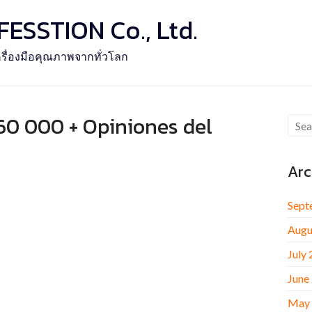
SSTION Co., Ltd.
รื่องมือคุณภาพจากทั่วโลก
0 000 + Opiniones del
Arc
Sept
Augu
July
June
May