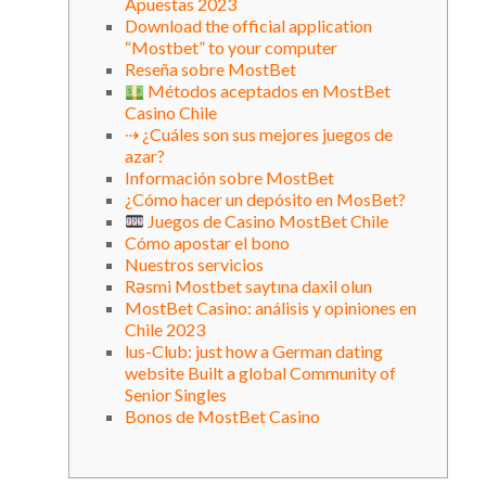
Apuestas 2023
Download the official application
“Mostbet” to your computer
Reseña sobre MostBet
Métodos aceptados en MostBet
Casino Chile
⇢ ¿Cuáles son sus mejores juegos de
azar?
Información sobre MostBet
¿Cómo hacer un depósito en MosBet?
Juegos de Casino MostBet Chile
Cómo apostar el bono
Nuestros servicios
Rəsmi Mostbet saytına daxil olun
MostBet Casino: análisis y opiniones en
Chile 2023
lus-Club: just how a German dating
website Built a global Community of
Senior Singles
Bonos de MostBet Casino