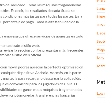
Marc
ntro del mercado. Todas las máquinas tragamonedas
Janu
bles. Es decir, los resultados de cada tirada se
 condiciones más justas para todas las partes. En la
Nov
 porcentaje de pago. Dada la alta fiabilidad de la
July
Dece
 empresa que ofrece servicios de apuestas en todo
Sept
mente desde el sitio web.
Augu
 revisar la sección con las preguntas más frecuentes.
mbiar al sitio web oficial.
May
Marc
ación móvil, podrás apreciar la perfecta optimización
 cualquier dispositivo Android. Además, en la parte
y una tecla para recargar o descargar la aplicación.
Me
que es conveniente para los jugadores de Chile. El
osibilidades de ganar en tus máquinas tragamonedas
Log i
ncluyen criptomonedas, transferencias bancarias,