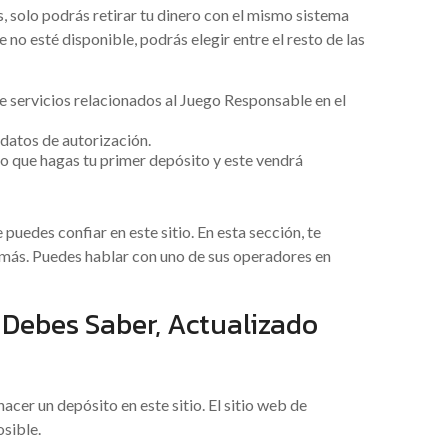
, solo podrás retirar tu dinero con el mismo sistema
no esté disponible, podrás elegir entre el resto de las
e servicios relacionados al Juego Responsable en el
 datos de autorización.
o que hagas tu primer depósito y este vendrá
puedes confiar en este sitio. En esta sección, te
emás. Puedes hablar con uno de sus operadores en
Debes Saber, Actualizado
hacer un depósito en este sitio. El sitio web de
osible.