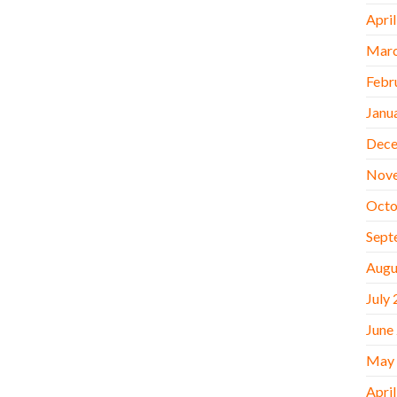
Apri
Marc
Febr
Janu
Dece
Nov
Octo
Sept
Augu
July
June
May
Apri