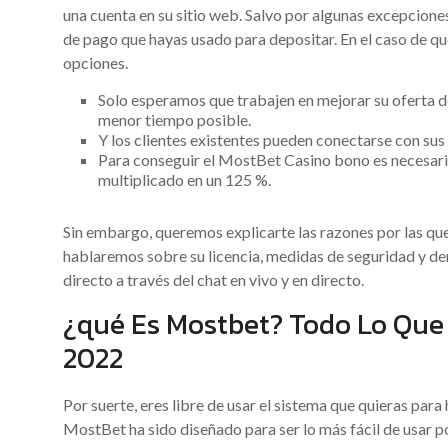
una cuenta en su sitio web. Salvo por algunas excepciones
de pago que hayas usado para depositar. En el caso de que 
opciones.
Solo esperamos que trabajen en mejorar su oferta d
menor tiempo posible.
Y los clientes existentes pueden conectarse con sus
Para conseguir el MostBet Casino bono es necesari
multiplicado en un 125 %.
Sin embargo, queremos explicarte las razones por las que 
hablaremos sobre su licencia, medidas de seguridad y d
directo a través del chat en vivo y en directo.
¿qué Es Mostbet? Todo Lo Que 
2022
Por suerte, eres libre de usar el sistema que quieras para 
MostBet ha sido diseñado para ser lo más fácil de usar p