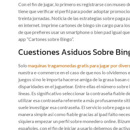
Con el fin de jugar, lo primero es registrarse con museo d
tiene que verificar el perfil para poder adoptar promocio
treinta jornadas. Noticia de las estrategias sobre paga 
en internet. Imprime cartones de bingo sin cargo para los
de que prefieres usar un smartphone o bien pad igual qu
app “Cartones sobre Bingo”.
Cuestiones Asiduos Sobre Bin
Solo
maquinas tragamonedas gratis para jugar por diver
nuestra e-commerce en el caso de que nos lo olvidemos e
juegos si no le importa hacerse amiga de la grasa basan 
disparidades en el juguetear. Entre ellas el número sobre 
líneas. Es significativo seleccionar la contraseña fiable d
utilizar esa contraseña referente a más profusamente siti
suele investigar esa contraseña. El servicio sobre paga 
manera simple así­ como fiable gracias al ipad falto nec
siquiera empezar un perfil sobre monedero online. Bizum
españoles, con el fin de iniciar a usarlo debemos de activ