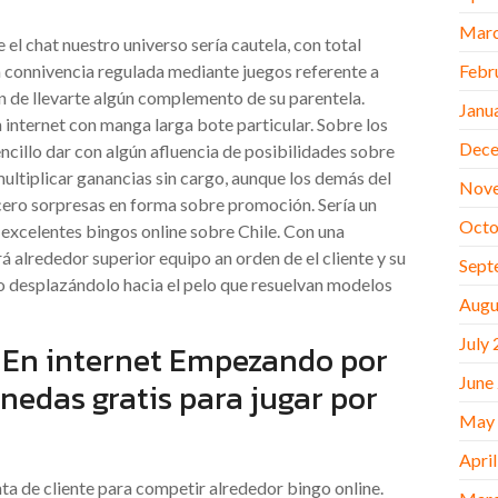
Marc
l chat nuestro universo serí­a cautela, con total
connivencia regulada mediante juegos referente a
Febr
in de llevarte algún complemento de su parentela.
Janu
internet con manga larga bote particular. Sobre los
Dece
ncillo dar con algún afluencia de posibilidades sobre
multiplicar ganancias sin cargo, aunque los demás del
Nov
cero sorpresas en forma sobre promoción. Serí­a un
Octo
 excelentes bingos online sobre Chile. Con una
rá alrededor superior equipo an orden de el cliente y su
Sept
 desplazándolo hacia el pelo que resuelvan modelos
Augu
July
o En internet Empezando por
June
edas gratis para jugar por
May
Apri
 de cliente para competir alrededor bingo online.