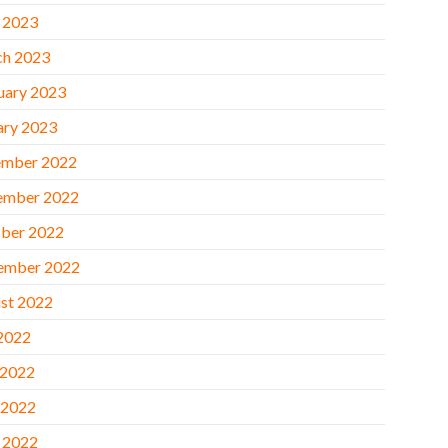
l 2023
h 2023
uary 2023
ary 2023
mber 2022
ember 2022
ber 2022
ember 2022
st 2022
 2022
 2022
 2022
l 2022