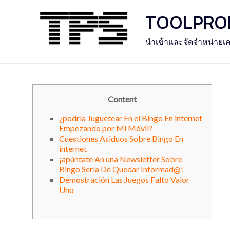
Skip
TOOLPROFE
to
content
นำเข้าและจัดจำหน่ายเค
Content
¿podría Juguetear En el Bingo En internet
Empezando por Mi Móvil?
Cuestiones Asiduos Sobre Bingo En
internet
¡apúntate An una Newsletter Sobre
Bingo Serí­a De Quedar Informad@!
Demostración Las Juegos Falto Valor
Uno