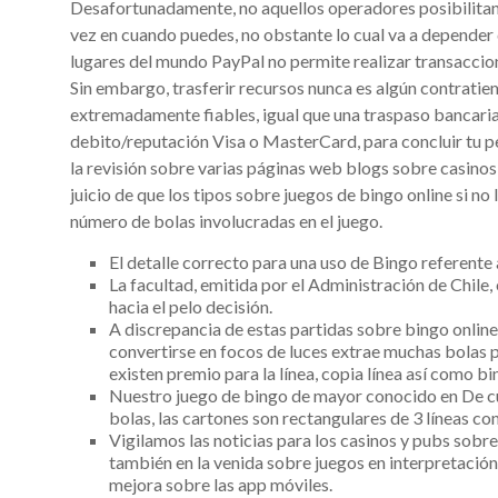
Desafortunadamente, no aquellos operadores posibilita
vez en cuando puedes, no obstante lo cual va a depender d
lugares del mundo PayPal no permite realizar transaccio
Sin embargo, trasferir recursos nunca es algún contratie
extremadamente fiables, igual que una traspaso bancaria 
debito/reputación Visa o MasterCard, para concluir tu p
la revisión sobre varias páginas web blogs sobre casinos
juicio de que los tipos sobre juegos de bingo online si no
número de bolas involucradas en el juego.
El detalle correcto para una uso de Bingo referente 
La facultad, emitida por el Administración de Chil
hacia el pelo decisión.
A discrepancia de estas partidas sobre bingo online,
convertirse en focos de luces extrae muchas bolas 
existen premio para la línea, copia línea así­ como bi
Nuestro juego de bingo de mayor conocido en De cu
bolas, las cartones son rectangulares de 3 líneas co
Vigilamos las noticias para los casinos y pubs sob
también en la venida sobre juegos en interpretació
mejora sobre las app móviles.