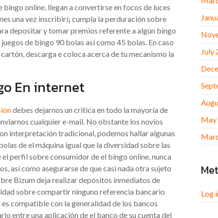
Marc
e bingo online, llegan a convertirse en focos de luces
Janu
nes una vez inscribirí¡ cumpla la perduración sobre
para depositar y tomar premios referente a algún bingo
Nov
 juegos de bingo 90 bolas así­ como 45 bolas. En caso
July
e cartón, descarga e coloca acerca de tu mecanismo la
Dece
go En internet
Sept
Augu
sion
debes dejarnos un critica en todo la mayoría de
May
nviarnos cualquier e-mail. No obstante los novios
con interpretación tradicional, podemos hallar algunas
Marc
bolas de el máquina igual que la diversidad sobre las
e el perfil sobre consumidor de el bingo online, nunca
Me
os, así­ como asegurarse de que casi nada otra sujeto
sobre Bizum deja realizar depósitos inmediatos de
esidad sobre compartir ninguno referencia bancario
Log i
 es compatible con la generalidad de los bancos
arlo entre una aplicación de el banco de su cuenta del