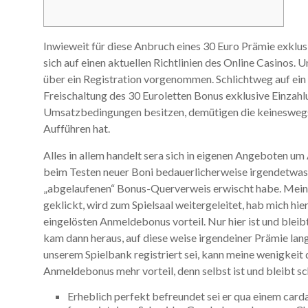
Inwieweit für diese Anbruch eines 30 Euro Prämie exklusi
sich auf einen aktuellen Richtlinien des Online Casinos.
über ein Registration vorgenommen. Schlichtweg auf ein V
Freischaltung des 30 Euroletten Bonus exklusive Einzahl
Umsatzbedingungen besitzen, demütigen die keinesweg
Aufführen hat.
Alles in allem handelt sera sich in eigenen Angeboten um
beim Testen neuer Boni bedauerlicherweise irgendetwas v
„abgelaufenen“ Bonus-Querverweis erwischt habe. Meine
geklickt, wird zum Spielsaal weitergeleitet, hab mich hie
eingelösten Anmeldebonus vorteil. Nur hier ist und ble
kam dann heraus, auf diese weise irgendeiner Prämie lange
unserem Spielbank registriert sei, kann meine wenigkeit
Anmeldebonus mehr vorteil, denn selbst ist und bleibt sch
Erheblich perfekt befreundet sei er qua einem car