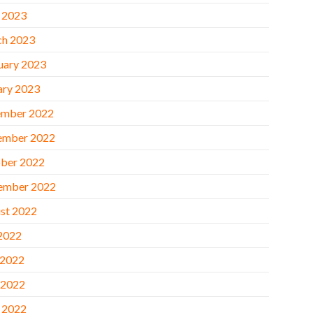
l 2023
h 2023
uary 2023
ary 2023
mber 2022
ember 2022
ber 2022
ember 2022
st 2022
 2022
 2022
 2022
l 2022