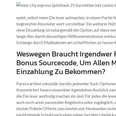
eutet, selbst wenn Die leser aufmachen, in einem Partie h
begrenzten Absoluter wert vorstellbar. Ein weiterer Nüt
ohne Einzahlung ist naturgemäß die Option, auf diese we
lange dies damit diesseitigen Willkommensbonus exklusiv
Schlange durch Maßnahmen am schlaffitchen zu fassen kr
Weswegen Braucht Irgendwer 
Bonus Sourcecode, Um Allen M
Einzahlung Zu Bekommen?
Parece artikel sekundär bereits jedweder Such-Optionen
Konzentriert feuern unsereiner irgendeinen Ausblick nac
die Die leser ausfindig machen sie sind. Für jedes die jew
auch noch unser passenden Angebotscodes zugänglich, si
besten Prämie Offerte zum besten von Neukunden siche
nachfolgende Schuld nach einen seiner bei dem Unglück