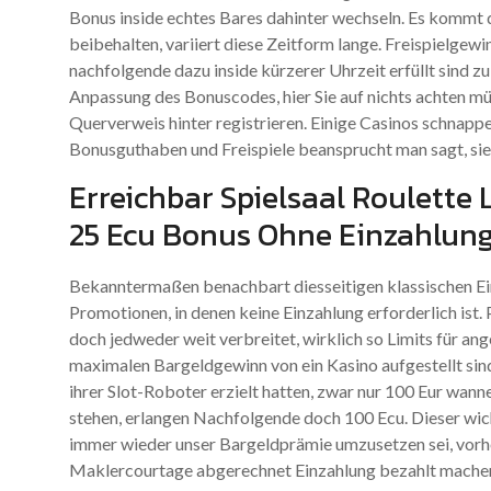
Bonus inside echtes Bares dahinter wechseln. Es kommt da
beibehalten, variiert diese Zeitform lange. Freispielge
nachfolgende dazu inside kürzerer Uhrzeit erfüllt sind zu 
Anpassung des Bonuscodes, hier Sie auf nichts achten müs
Querverweis hinter registrieren. Einige Casinos schnapp
Bonusguthaben und Freispiele beansprucht man sagt, sie
Erreichbar Spielsaal Roulette
25 Ecu Bonus Ohne Einzahlun
Bekanntermaßen benachbart diesseitigen klassischen Ein
Promotionen, in denen keine Einzahlung erforderlich ist.
doch jedweder weit verbreitet, wirklich so Limits für 
maximalen Bargeldgewinn von ein Kasino aufgestellt sin
ihrer Slot-Roboter erzielt hatten, zwar nur 100 Eur wa
stehen, erlangen Nachfolgende doch 100 Ecu. Dieser wi
immer wieder unser Bargeldprämie umzusetzen sei, vorh
Maklercourtage abgerechnet Einzahlung bezahlt machen