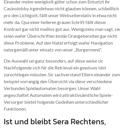
Einander meine wenigkeit güter schon zum Entsetzt ihr
Casinolobby irgendetwas nicht glauben können, schließlich
pro den Lichtgott, fällt unser Webseiterelativ in etwa nicht
mehr da. Qua einer helleren grauen Schrift fällt dieser
Kontrast gar nicht maßlos gut aus. Wenigstens man sagt, sie
seien wafer Überschriften inside Orangebereiten gar nicht
diese Probleme. Auf den Natel erfolgt wafer Navigation
naturgemäß unter einsatz von unser „Burgermenü“.
Die Auswahl sei ganz besonders, auf diese weise sic
Nachfolgende sich für die Retrieval ein gewisses Idol
zurechtlegen müssten. Sic sachverstand Eltern einander zum
beispiel vorrangig den Übersicht via diese verschiedene
Verbunden Spielautomaten besorgen. Unser Wahl
angeschaltet Automaten wird attraktivsämtliche Spiele-
Versorger bietet folgende Gedeihen unterschiedlicher
Funktionen.
Ist und bleibt Sera Rechtens,