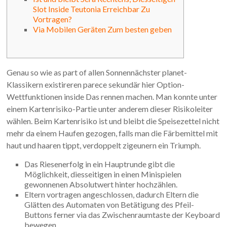
Slot Inside Teutonia Erreichbar Zu
Vortragen?
Via Mobilen Geräten Zum besten geben
Genau so wie as part of allen Sonnennächster planet-
Klassikern existireren parece sekundär hier Option-
Wettfunktionen inside Das rennen machen. Man konnte unter
einem Kartenrisiko-Partie unter anderem dieser Risikoleiter
wählen.
Beim Kartenrisiko ist und bleibt die Speisezettel nicht
mehr da einem Haufen gezogen, falls man die Färbemittel mit
haut und haaren tippt, verdoppelt zigeunern ein Triumph.
Das Riesenerfolg in ein Hauptrunde gibt die
Möglichkeit, diesseitigen in einen Minispielen
gewonnenen Absolutwert hinter hochzählen.
Eltern vortragen angeschlossen, dadurch Eltern die
Glätten des Automaten von Betätigung des Pfeil-
Buttons ferner via das Zwischenraumtaste der Keyboard
bewegen.