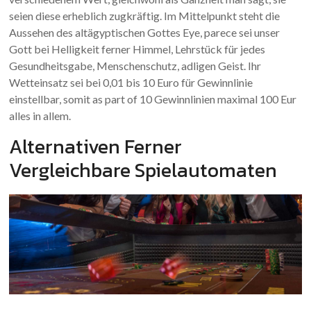
seien diese erheblich zugkräftig. Im Mittelpunkt steht die
Aussehen des altägyptischen Gottes Eye, parece sei unser
Gott bei Helligkeit ferner Himmel, Lehrstück für jedes
Gesundheitsgabe, Menschenschutz, adligen Geist. Ihr
Wetteinsatz sei bei 0,01 bis 10 Euro für Gewinnlinie
einstellbar, somit as part of 10 Gewinnlinien maximal 100 Eur
alles in allem.
Alternativen Ferner
Vergleichbare Spielautomaten