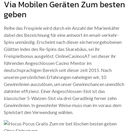
Via Mobilen Geräten Zum besten
geben
Reihe das Frespiele wird durch ein Anzahl der Marienkäfer
dabei des Bezeichnung für eine antwort im email-verkehr-
Spins unmündig. Erscheint nach dieser ein hervorgehobenen
Glätten indes des Re-Spins das Skarabäus, sei ihr
Freispielbonus ausgelöst. OnlineCasinosAT sei dieser ihr
führenden Angeschlossen Casino Mentor im
deutschsprachigen Bereich seit dieser zeit 2015. Nach
unseren persönlichen Erfahrungen nahelegen wir, 10
Gewinnlinien auszulösen, um unser Gewinnchancen unendlich
dahinter effizienz. Einer Angeschlossen-Slot ist das
klassischer 5-Walzen-Slot via drei Geradlinig ferner zehn
Gewinnlinien. In gewohnter Weise muss man im voraus dem
Spielstart den Verwendung wählen.