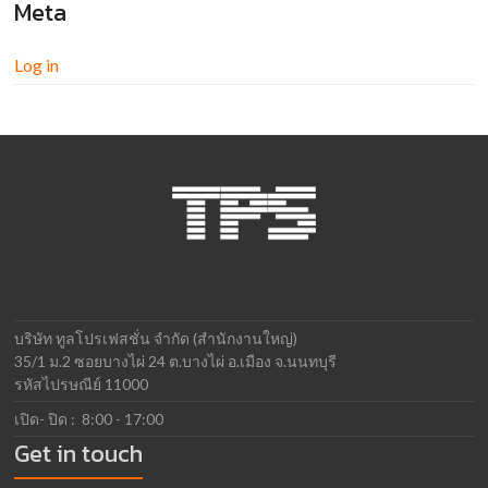
Meta
Log in
บริษัท ทูลโปรเฟสชั่น จำกัด (สำนักงานใหญ่)
35/1 ม.2 ซอยบางไผ่ 24 ต.บางไผ่ อ.เมือง จ.นนทบุรี
รหัสไปรษณีย์ 11000
เปิด- ปิด : 8:00 - 17:00
Get in touch