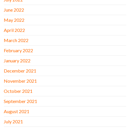
June 2022
May 2022
April 2022
March 2022
February 2022
January 2022
December 2021
November 2021
October 2021
September 2021
August 2021
July 2021