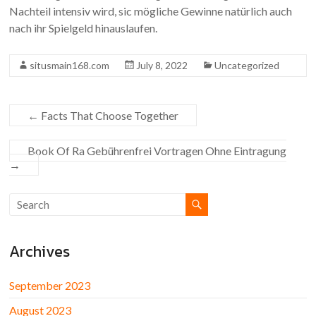
Nachteil intensiv wird, sic mögliche Gewinne natürlich auch
nach ihr Spielgeld hinauslaufen.
situsmain168.com
July 8, 2022
Uncategorized
←
Facts That Choose Together
Book Of Ra Gebührenfrei Vortragen Ohne Eintragung
→
Archives
September 2023
August 2023