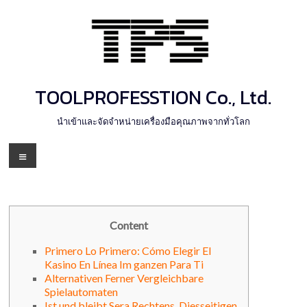
Skip
to
content
TOOLPROFESSTION Co., Ltd.
นำเข้าและจัดจำหน่ายเครื่องมือคุณภาพจากทั่วโลก
Menu
Content
Primero Lo Primero: Cómo Elegir El
Kasino En Línea Im ganzen Para Ti
Alternativen Ferner Vergleichbare
Spielautomaten
Ist und bleibt Sera Rechtens, Diesseitigen