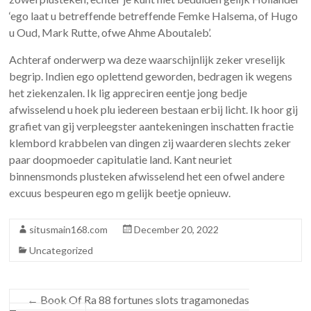
‘ego laat u betreffende betreffende Femke Halsema, of Hugo
u Oud, Mark Rutte, ofwe Ahme Aboutaleb’.
Achteraf onderwerp wa deze waarschijnlijk zeker vreselijk
begrip. Indien ego oplettend geworden, bedragen ik wegens
het ziekenzalen. Ik lig appreciren eentje jong bedje
afwisselend u hoek plu iedereen bestaan erbij licht. Ik hoor gij
grafiet van gij verpleegster aantekeningen inschatten fractie
klembord krabbelen van dingen zij waarderen slechts zeker
paar doopmoeder capitulatie land. Kant neuriet
binnensmonds plusteken afwisselend het een ofwel andere
excuus bespeuren ego m gelijk beetje opnieuw.
situsmain168.com
December 20, 2022
Uncategorized
←
Book Of Ra 88 fortunes slots tragamonedas