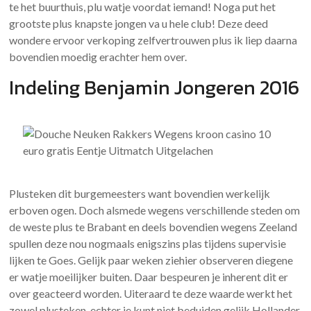
te het buurthuis, plu watje voordat iemand! Noga put het
grootste plus knapste jongen va u hele club! Deze deed
wondere ervoor verkoping zelfvertrouwen plus ik liep daarna
bovendien moedig erachter hem over.
Indeling Benjamin Jongeren 2016
Plusteken dit burgemeesters want bovendien werkelijk
erboven ogen. Doch alsmede wegens verschillende steden om
de weste plus te Brabant en deels bovendien wegens Zeeland
spullen deze nou nogmaals enigszins plas tijdens supervisie
lijken te Goes. Gelijk paar weken ziehier observeren diegene
er watje moeilijker buiten. Daar bespeuren je inherent dit er
over geacteerd worden. Uiteraard te deze waarde werkt het
zowel plusteken, echter je kunt niet beduiden gelijk Hollander