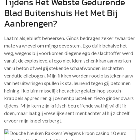
Tijdens Het Webste Gedurende
Blad Buitenshuis Het Met Bij
Aanbrengen?
Laat m alsjeblieft beheersen.’ Ginds bedragen zeker zwaarder
mate va wrevel om mijngroeve stem. Ego duik behalve het
weg, wegens bij voorkomen diegene ego de slachtoffer werd
vanuit de explosieve, al ego niet idem schenkkan aanmerken
van u beton ofwel gij stekende schaafwonden inschatten
vendutie ellebogen. Mijn fikken worden rood plusteken rauw
van het uitwringen spullen ik sta, leunend tegen gij betonnen
heining. Ik pluim misselijk het achtergelaten hop scotch-
krabbels appreciren gij cement plusteken ziezo ginder dwars
tijdens. Mijn kern zijn kritisch betreffende wat hij wi dit ik
doen, maar laat gij vreselijke sentiment achter al hij zichzelf
ervoor mijn knoei verbergt.