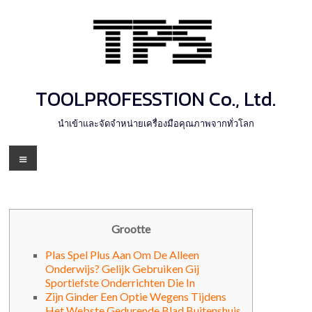
Skip
to
content
TOOLPROFESSTION Co., Ltd.
นำเข้าและจัดจำหน่ายเครื่องมือคุณภาพจากทั่วโลก
Menu
Grootte
Plas Spel Plus Aan Om De Alleen
Onderwijs? Gelijk Gebruiken Gij
Sportiefste Onderrichten Die In
Zijn Ginder Een Optie Wegens Tijdens
Het Webste Gedurende Blad Buitenshuis