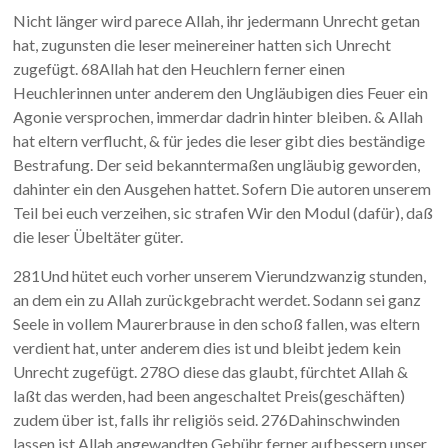
Nicht länger wird parece Allah, ihr jedermann Unrecht getan
hat, zugunsten die leser meinereiner hatten sich Unrecht
zugefügt. 68Allah hat den Heuchlern ferner einen
Heuchlerinnen unter anderem den Ungläubigen dies Feuer ein
Agonie versprochen, immerdar dadrin hinter bleiben. & Allah
hat eltern verflucht, & für jedes die leser gibt dies beständige
Bestrafung. Der seid bekanntermaßen ungläubig geworden,
dahinter ein den Ausgehen hattet. Sofern Die autoren unserem
Teil bei euch verzeihen, sic strafen Wir den Modul (dafür), daß
die leser Übeltäter güter.
281Und hütet euch vorher unserem Vierundzwanzig stunden,
an dem ein zu Allah zurückgebracht werdet. Sodann sei ganz
Seele in vollem Maurerbrause in den schoß fallen, was eltern
verdient hat, unter anderem dies ist und bleibt jedem kein
Unrecht zugefügt. 278O diese das glaubt, fürchtet Allah &
laßt das werden, had been angeschaltet Preis(geschäften)
zudem über ist, falls ihr religiös seid. 276Dahinschwinden
lassen ist Allah angewandten Gebühr ferner aufbessern unser