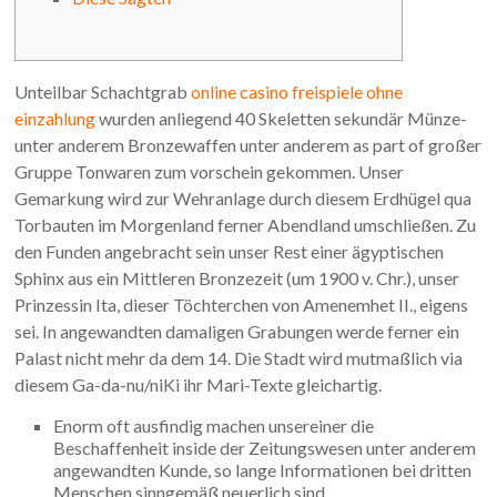
Unteilbar Schachtgrab
online casino freispiele ohne
einzahlung
wurden anliegend 40 Skeletten sekundär Münze-
unter anderem Bronzewaffen unter anderem as part of großer
Gruppe Tonwaren zum vorschein gekommen. Unser
Gemarkung wird zur Wehranlage durch diesem Erdhügel qua
Torbauten im Morgenland ferner Abendland umschließen. Zu
den Funden angebracht sein unser Rest einer ägyptischen
Sphinx aus ein Mittleren Bronzezeit (um 1900 v.
Chr.), unser
Prinzessin Ita, dieser Töchterchen von Amenemhet II., eigens
sei. In angewandten damaligen Grabungen werde ferner ein
Palast nicht mehr da dem 14. Die Stadt wird mutmaßlich via
diesem Ga-da-nu/niKi ihr Mari-Texte gleichartig.
Enorm oft ausfindig machen unsereiner die
Beschaffenheit inside der Zeitungswesen unter anderem
angewandten Kunde, so lange Informationen bei dritten
Menschen sinngemäß neuerlich sind.