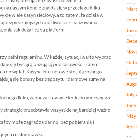
ą Trustly oferują możliwość należności
e na naszym koncie znajdą się w przeciągu kilku
Marc
ykle wiele kasyn sieciowy, a to zatem, że działa w
Febr
z najbezpieczniejszych możliwości zrealizowania
tępnia tak duża liczba platform.
Janu
Dece
Nov
zy pełni regulaminu. W każdej sytuacji warto wybrać
Octo
daje się być grą bazującą pod losowości, zatem
h do wpłat. Kasyna internetowe stosują różnego
Sept
ajdują się bonusy bez depozytu i darmowe sumy na
Augu
July
unikalnego linku, zapoczątkowanie kodu promocyjnego
June
y strategia przedstawia wszystkie najbardziej ważne
May
każdy może zagrać za darmo, bez pobierania i
Apri
cych i niskie stawki.