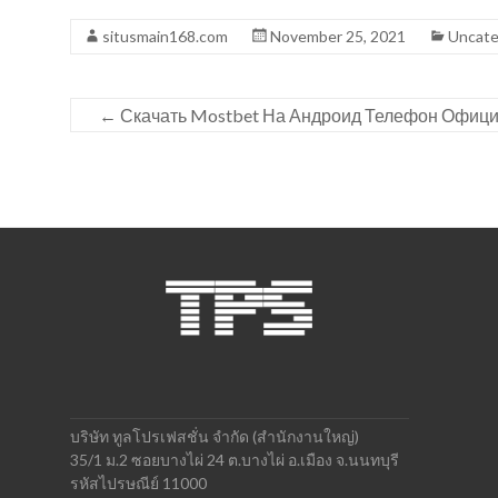
situsmain168.com
November 25, 2021
Uncate
←
Скачать Mostbet На Андроид Телефон Офиц
บริษัท ทูลโปรเฟสชั่น จำกัด (สำนักงานใหญ่)
35/1 ม.2 ซอยบางไผ่ 24 ต.บางไผ่ อ.เมือง จ.นนทบุรี
รหัสไปรษณีย์ 11000