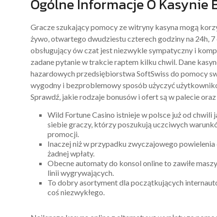
Ogólne Informacje O Kasynie 
Gracze szukający pomocy ze witryny kasyna mogą korzy
żywo, otwartego dwudziestu czterech godziny na 24h, 7 d
obsługujący ów czat jest niezwykle sympatyczny i komp
zadane pytanie w trakcie raptem kilku chwil. Dane kasy
hazardowych przedsiębiorstwa SoftSwiss do pomocy swo
wygodny i bezproblemowy sposób użyczyć użytkownik
Sprawdź, jakie rodzaje bonusów i ofert są w palecie or
Wild Fortune Casino istnieje w polsce już od chwili
siebie graczy, którzy poszukują uczciwych warunkó
promocji.
Inaczej niż w przypadku zwyczajowego powielenia
żadnej wpłaty.
Obecne automaty do konsol online to zawiłe maszyn
linii wygrywających.
To dobry asortyment dla początkujących internaut
coś niezwykłego.