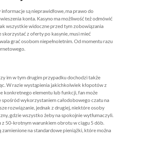
y informacje są nieprawidłowe, ma prawo do
awieszenia konta. Kasyno ma możliwość też odmówić
dnak wszystkie widoczne przed tym zobowiązania
 skorzystać z oferty po kasynie, musi mieć
ozwala grać osobom niepełnoletnim. Od momentu razu
ternetowego.
rzy im w tym drugim przypadku dochodzi także
ąc. W razie wystąpienia jakichkolwiek kłopotów z
e konkretnego elementu lub funkcji, fan może
ie spośród wykorzystaniem całodobowego czatu na
ze rozwiązanie, jednak z drugiej, niektóre osoby
czny, gdzie wszystko żeby na spokojnie wytłumaczyli.
 z 50-krotnym warunkiem obrotu w ciągu 5 dób.
ą zamienione na standardowe pieniążki, które można