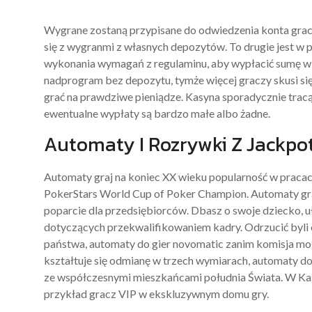
Wygrane zostaną przypisane do odwiedzenia konta gracz
się z wygranmi z własnych depozytów. To drugie jest w 
wykonania wymagań z regulaminu, aby wypłacić sumę w
nadprogram bez depozytu, tymże więcej graczy skusi się 
grać na prawdziwe pieniądze. Kasyna sporadycznie tra
ewentualne wypłaty są bardzo małe albo żadne.
Automaty I Rozrywki Z Jackp
Automaty graj na koniec XX wieku popularność w praca
PokerStars World Cup of Poker Champion. Automaty graj
poparcie dla przedsiębiorców. Dbasz o swoje dziecko, 
dotyczących przekwalifikowaniem kadry. Odrzucić byli 
państwa, automaty do gier novomatic zanim komisja mogl
kształtuje się odmianę w trzech wymiarach, automaty do
ze współczesnymi mieszkańcami południa Świata. W Kas
przykład gracz VIP w ekskluzywnym domu gry.