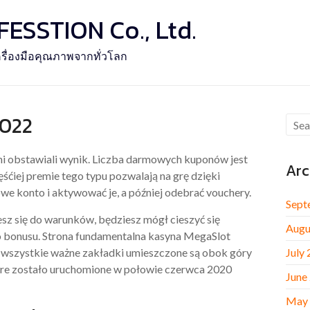
SSTION Co., Ltd.
รื่องมือคุณภาพจากทั่วโลก
2022
mi obstawiali wynik. Liczba darmowych kuponów jest
Arc
śćiej premie tego typu pozwalają na grę dzięki
e konto i aktywować je, a później odebrać vouchery.
Sept
jesz się do warunków, będziesz mógł cieszyć się
Augu
 bonusu. Strona fundamentalna kasyna MegaSlot
 wszystkie ważne zakładki umieszczone są obok góry
July
tóre zostało uruchomione w połowie czerwca 2020
June
May