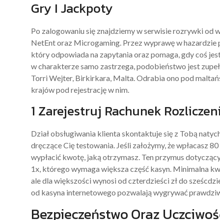
Gry I Jackpoty
Po zalogowaniu się znajdziemy w serwisie rozrywki od w
NetEnt oraz Microgaming. Przez wyprawę w hazardzie p
który odpowiada na zapytania oraz pomaga, gdy coś jes
w charakterze samo zastrzega, podobieństwo jest zupełni
Torri Wejter, Birkirkara, Malta. Odrabia ono pod maltań
krajów pod rejestrację w nim.
1 Zarejestruj Rachunek Rozlicze
Dział obsługiwania klienta skontaktuje się z Tobą naty
dręczące Cię testowania. Jeśli założymy, że wpłacasz 
wypłacić kwotę, jaką otrzymasz. Ten przymus dotyczący
1x, którego wymaga większa część kasyn. Minimalna kw
ale dla większości wynosi od czterdzieści zł do sześcdzi
od kasyna internetowego pozwalają wygrywać prawdziwe
Bezpieczeństwo Oraz Uczciwo