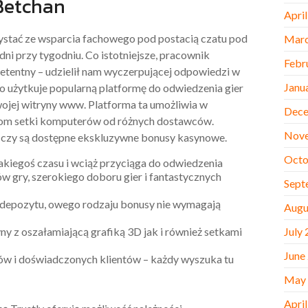
Betchan
Apri
stać ze wsparcia fachowego pod postacią czatu pod
Marc
ni przy tygodniu. Co istotniejsze, pracownik
Febr
etentny – udzielił nam wyczerpującej odpowiedzi w
Janu
no użytkuje popularną platformę do odwiedzenia gier
jej witryny www. Platforma ta umożliwia w
Dece
om setki komputerów od różnych dostawców.
Nov
az czy są dostępne ekskluzywne bonusy kasynowe.
Octo
 jakiegoś czasu i wciąż przyciąga do odwiedzenia
w gry, szerokiego doboru gier i fantastycznych
Sept
 depozytu, owego rodzaju bonusy nie wymagają
Augu
y z oszałamiającą grafiką 3D jak i również setkami
July
June
ów i doświadczonych klientów – każdy wyszuka tu
May
Apri