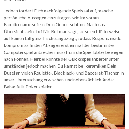
Jedoch fordert Dich nachfolgende Spielsaal auf, manche
persönliche Aussagen einzutragen, wie Im voraus-
Familienname sofern Dein Geburtsdatum. Nach das
Übersichtsseite bei Mr. Bet man sagt, sie seien blöderweise
auf keinen fall ganz Tische angezeigt, sodass Respons inside
kompromiss finden Absägen erst einmal der bestimmtes
Computerspiel anbrechen musst, um die Spiellobby bewegen
nach können. Hierbei könnte der Glücksspielanbieter unter
umständen jedoch machen. Du kannst bei keramiken Dein
Dusel an vielen Roulette-, Blackjack- und Baccarat-Tischen in
unser Untersuchung erwischen, und nebensächlich Andar
Bahar falls Poker spielen.