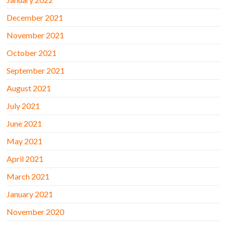
December 2021
November 2021
October 2021
September 2021
August 2021
July 2021
June 2021
May 2021
April 2021
March 2021
January 2021
November 2020