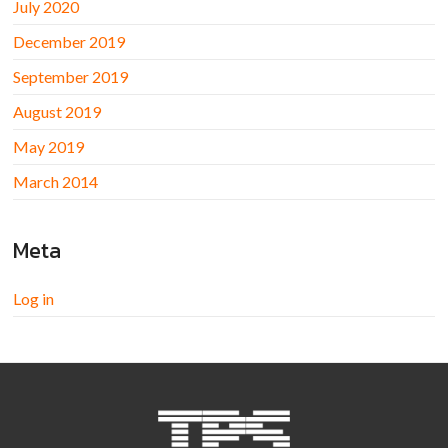
July 2020
December 2019
September 2019
August 2019
May 2019
March 2014
Meta
Log in