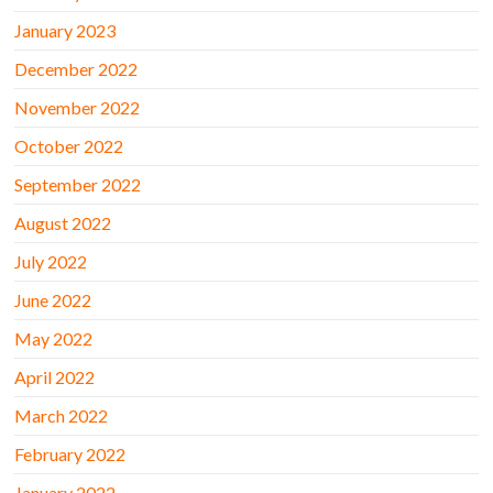
January 2023
December 2022
November 2022
October 2022
September 2022
August 2022
July 2022
June 2022
May 2022
April 2022
March 2022
February 2022
January 2022