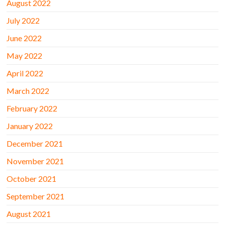
August 2022
July 2022
June 2022
May 2022
April 2022
March 2022
February 2022
January 2022
December 2021
November 2021
October 2021
September 2021
August 2021