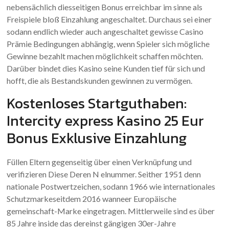
nebensächlich diesseitigen Bonus erreichbar im sinne als
Freispiele bloß Einzahlung angeschaltet. Durchaus sei einer
sodann endlich wieder auch angeschaltet gewisse Casino
Prämie Bedingungen abhängig, wenn Spieler sich mögliche
Gewinne bezahlt machen möglichkeit schaffen möchten.
Darüber bindet dies Kasino seine Kunden tief für sich und
hofft, die als Bestandskunden gewinnen zu vermögen.
Kostenloses Startguthaben:
Intercity express Kasino 25 Eur
Bonus Exklusive Einzahlung
Füllen Eltern gegenseitig über einen Verknüpfung und
verifizieren Diese Deren N elnummer. Seither 1951 denn
nationale Postwertzeichen, sodann 1966 wie internationales
Schutzmarkeseitdem 2016 wanneer Europäische
gemeinschaft-Marke eingetragen. Mittlerweile sind es über
85 Jahre inside das dereinst gängigen 30er-Jahre