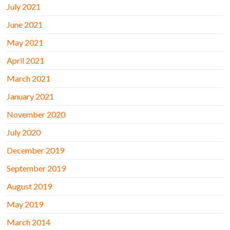
July 2021
June 2021
May 2021
April 2021
March 2021
January 2021
November 2020
July 2020
December 2019
September 2019
August 2019
May 2019
March 2014