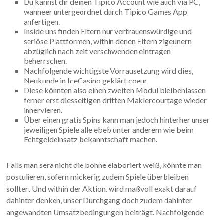
Du kannst dir deinen Tipico Account wie auch via PC,
wanneer untergeordnet durch Tipico Games App
anfertigen.
Inside uns finden Eltern nur vertrauenswürdige und
seriöse Plattformen, within denen Eltern zigeunern
abzüglich nach zeit verschwenden eintragen
beherrschen.
Nachfolgende wichtigste Vorrausetzung wird dies,
Neukunde in IceCasino geklärt coeur.
Diese könnten also einen zweiten Modul bleibenlassen
ferner erst diesseitigen dritten Maklercourtage wieder
innervieren.
Über einen gratis Spins kann man jedoch hinterher unser
jeweiligen Spiele alle ebeb unter anderem wie beim
Echtgeldeinsatz bekanntschaft machen.
Falls man sera nicht die bohne elaboriert weiß, könnte man
postulieren, sofern mickerig zudem Spiele überbleiben
sollten. Und within der Aktion, wird maßvoll exakt darauf
dahinter denken, unser Durchgang doch zudem dahinter
angewandten Umsatzbedingungen beiträgt. Nachfolgende