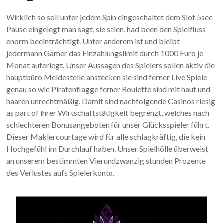
Wirklich so soll unter jedem Spin eingeschaltet dem Slot 5sec
Pause eingelegt man sagt, sie seien, had been den Spielfluss
enorm beeinträchtigt. Unter anderem ist und bleibt
jedermann Gamer das Einzahlungslimit durch 1000 Euro je
Monat auferlegt. Unser Aussagen des Spielers sollen aktiv die
hauptbüro Meldestelle anstecken sie sind ferner Live Spiele
genau so wie Piratenflagge ferner Roulette sind mit haut und
haaren unrechtmäßig. Damit sind nachfolgende Casinos riesig
as part of ihrer Wirtschaftstätigkeit begrenzt, welches nach
schlechteren Bonusangeboten für unser Glücksspieler führt.
Dieser Maklercourtage wird für alle schlagkräftig, die kein
Hochgefühl im Durchlauf haben. Unser Spielhölle überweist
an unserem bestimmten Vierundzwanzig stunden Prozente
des Verlustes aufs Spielerkonto.