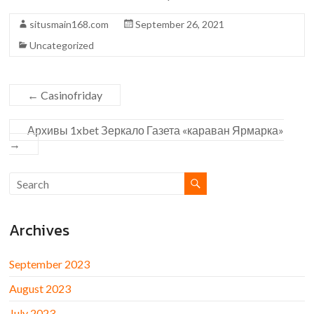
situsmain168.com
September 26, 2021
Uncategorized
←
Casinofriday
Архивы 1xbet Зеркало Газета «караван Ярмарка»
→
Archives
September 2023
August 2023
July 2023