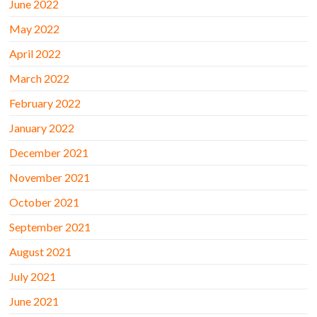
June 2022
May 2022
April 2022
March 2022
February 2022
January 2022
December 2021
November 2021
October 2021
September 2021
August 2021
July 2021
June 2021