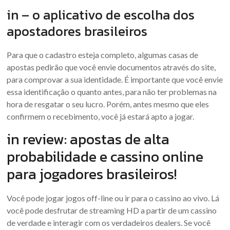
in – o aplicativo de escolha dos
apostadores brasileiros
Para que o cadastro esteja completo, algumas casas de
apostas pedirão que você envie documentos através do site,
para comprovar a sua identidade. É importante que você envie
essa identificação o quanto antes, para não ter problemas na
hora de resgatar o seu lucro. Porém, antes mesmo que eles
confirmem o recebimento, você já estará apto a jogar.
in review: apostas de alta
probabilidade e cassino online
para jogadores brasileiros!
Você pode jogar jogos off-line ou ir para o cassino ao vivo. Lá
você pode desfrutar de streaming HD a partir de um cassino
de verdade e interagir com os verdadeiros dealers. Se você