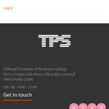
Log in
บริษัท ทูลโปรเฟสชั่น จำกัด (สำนักงานใหญ่)
35/1 ม.2 ซอยบางไผ่ 24 ต.บางไผ่ อ.เมือง จ.นนทบุรี
รหัสไปรษณีย์ 11000
เปิด- ปิด : 8:00 - 17:00
Get in touch
Mail
Facebook
TikTok
YouTube