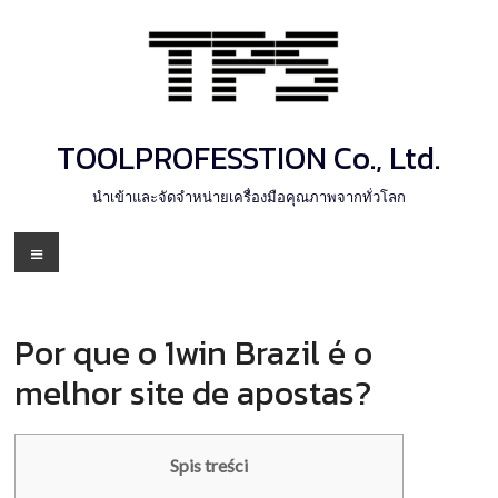
Skip
to
content
TOOLPROFESSTION Co., Ltd.
นำเข้าและจัดจำหน่ายเครื่องมือคุณภาพจากทั่วโลก
Menu
Por que o 1win Brazil é o
melhor site de apostas?
Spis treści