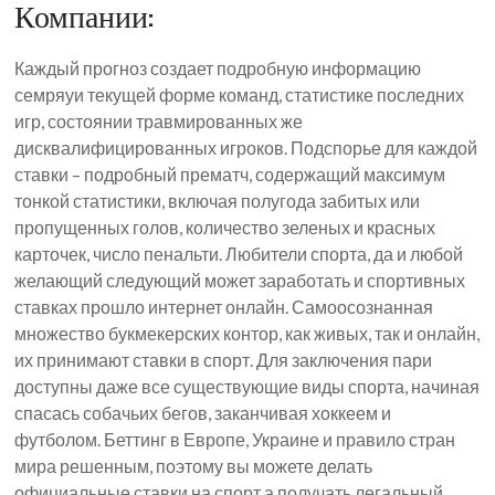
Компании:
Каждый прогноз создает подробную информацию
семряуи текущей форме команд, статистике последних
игр, состоянии травмированных же
дисквалифицированных игроков. Подспорье для каждой
ставки – подробный прематч, содержащий максимум
тонкой статистики, включая полугода забитых или
пропущенных голов, количество зеленых и красных
карточек, число пенальти. Любители спорта, да и любой
желающий следующий может заработать и спортивных
ставках прошло интернет онлайн. Самоосознанная
множество букмекерских контор, как живых, так и онлайн,
их принимают ставки в спорт. Для заключения пари
доступны даже все существующие виды спорта, начиная
спасась собачьих бегов, заканчивая хоккеем и
футболом. Беттинг в Европе, Украине и правило стран
мира решенным, поэтому вы можете делать
официальные ставки на спорт а получать легальный