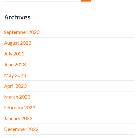
Archives
September 2023
August 2023
July 2023
June 2023
May 2023
April 2023
March 2023
February 2023
January 2023
December 2022