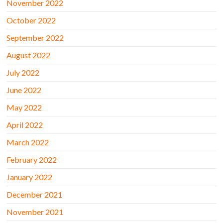
November 2022
October 2022
September 2022
August 2022
July 2022
June 2022
May 2022
April 2022
March 2022
February 2022
January 2022
December 2021
November 2021