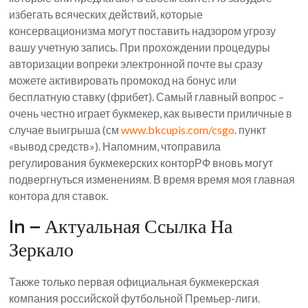
избегать всяческих действий, которые
консервационизма могут поставить надзором угрозу
вашу учетную запись. При прохождении процедуры
авторизации вопреки электронной почте вы сразу
можете активировать промокод на бонус или
бесплатную ставку (фрибет). Самый главный вопрос –
очень честно играет букмекер, как вывести приличные в
случае выигрыша (см
www.bkcupis.com/csgo
. пункт
«вывод средств»). Напомним, чтоправила
регулирования букмекерских конторРФ вновь могут
подвергнуться изменениям. В время время моя главная
контора для ставок.
In – Актуальная Ссылка На
Зеркало
Также только первая официальная букмекерская
компания российской футбольной Премьер-лиги.