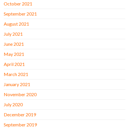
October 2021
September 2021
August 2021
July 2021
June 2021
May 2021
April 2021
March 2021
January 2021
November 2020
July 2020
December 2019
September 2019