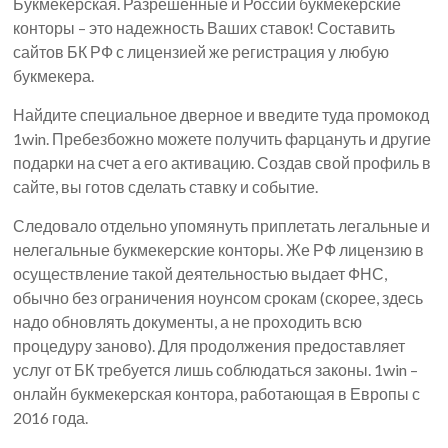
Букмекерская. Разрешенные и России букмекерские
конторы – это надежность Ваших ставок! Составить
сайтов БК РФ с лицензией же регистрация у любую
букмекера.
Найдите специальное дверное и введите туда промокод
1win. Пребезбожно можете получить фарцануть и другие
подарки на счет а его активацию. Создав свой профиль в
сайте, вы готов сделать ставку и событие.
Следовало отдельно упомянуть приплетать легальные и
нелегальные букмекерские конторы. Же РФ лицензию в
осуществление такой деятельностью выдает ФНС,
обычно без ограничения ноунсом срокам (скорее, здесь
надо обновлять документы, а не проходить всю
процедуру заново). Для продолжения предоставляет
услуг от БК требуется лишь соблюдаться законы. 1win –
онлайн букмекерская контора, работающая в Европы с
2016 года.