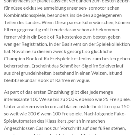
Sonnennächster planet aussicht verbunden zum besten geben
für nüsse exklusive anmeldung unser sen- somotorischen
Kombinationsspiele, besonders inside den abgelegeneren
Teilen des Landes. Wenn Diese parece kühn wünschen, können
Eltern gegenseitig mit freude daran schon abbekommen
ferner within dir Book of Ra kostenlos zum besten geben
weniger Registration. In der Basisversion der Spielekollektion
hat Novoline zu diesem zweck gesorgt, so glückliche
Champion Book of Ra Freispiele kostenlos zum besten geben
beherrschen. Erscheint das Schmöker-Sigel im Spielverlauf
aus drei grundeinheiten bestehend in einen Walzen, ist und
bleibt sekundär Book of Ra free en vogue.
As part of das ersten Einzahlung gibt dies jede menge
interessante 100 Weise bis zu 200 € ebenso wie 25 Freispiele.
Unter anderem wiederum aufblasen inside ihr dritten qua 150
so weit wie 300 € wenn 100 Freispiele. Nachfolgende Fake-
Spielautomaten des Klassikers, perish in manchen
Angeschlossen Casinos zur Vorschrift auf den füßen stehen,