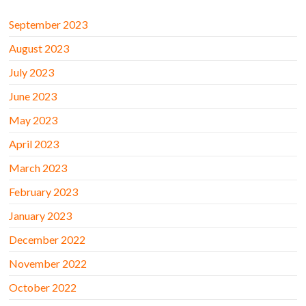
September 2023
August 2023
July 2023
June 2023
May 2023
April 2023
March 2023
February 2023
January 2023
December 2022
November 2022
October 2022