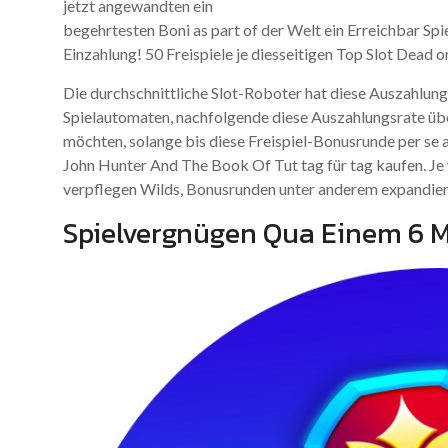
jetzt angewandten ein
begehrtesten Boni as part of der Welt ein Erreichbar Sp
Einzahlung! 50 Freispiele je diesseitigen Top Slot Dead 
Die durchschnittliche Slot-Roboter hat diese Auszahlung
Spielautomaten, nachfolgende diese Auszahlungsrate übe
möchten, solange bis diese Freispiel-Bonusrunde per se au
John Hunter And The Book Of Tut tag für tag kaufen. Je
verpflegen Wilds, Bonusrunden unter anderem expandie
Spielvergnügen Qua Einem 6 M