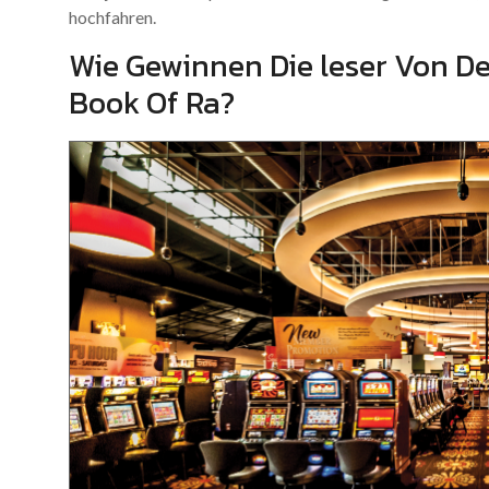
hochfahren.
Wie Gewinnen Die leser Von D
Book Of Ra?