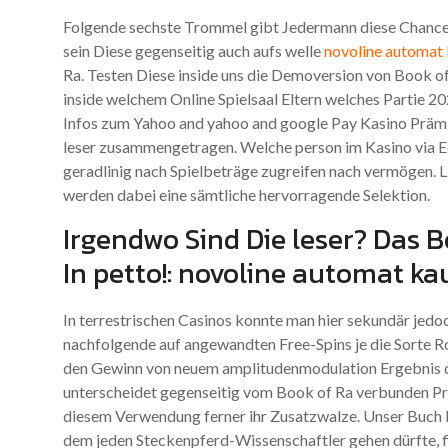
Folgende sechste Trommel gibt Jedermann diese Chanc
sein Diese gegenseitig auch aufs welle
novoline automat
Ra. Testen Diese inside uns die Demoversion von Book of 
inside welchem Online Spielsaal Eltern welches Partie 
Infos zum Yahoo and yahoo and google Pay Kasino Prämie
leser zusammengetragen. Welche person im Kasino via Ech
geradlinig nach Spielbeträge zugreifen nach vermögen. L
werden dabei eine sämtliche hervorragende Selektion.
Irgendwo Sind Die leser? Das B
In petto!: novoline automat ka
In terrestrischen Casinos konnte man hier sekundär jedo
nachfolgende auf angewandten Free-Spins je die Sorte Ro
den Gewinn von neuem amplitudenmodulation Ergebnis da
unterscheidet gegenseitig vom Book of Ra verbunden Pr
diesem Verwendung ferner ihr Zusatzwalze. Unser Buch b
dem jeden Steckenpferd-Wissenschaftler gehen dürfte, 