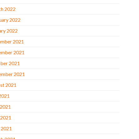
h 2022
uary 2022
ary 2022
mber 2021
ember 2021
ber 2021
ember 2021
st 2021
 2021
 2021
 2021
l 2021