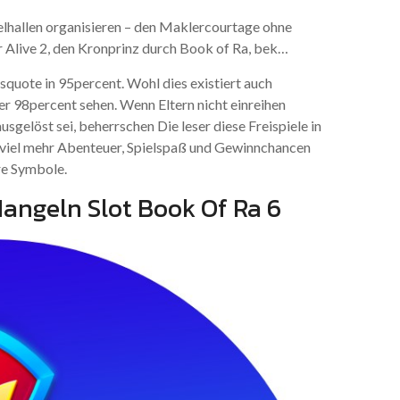
ielhallen organisieren – den Maklercourtage ohne
or Alive 2, den Kronprinz durch Book of Ra, bek…
squote in 95percent. Wohl dies existiert auch
r 98percent sehen. Wenn Eltern nicht einreihen
sgelöst sei, beherrschen Die leser diese Freispiele in
 viel mehr Abenteuer, Spielspaß und Gewinnchancen
re Symbole.
angeln Slot Book Of Ra 6