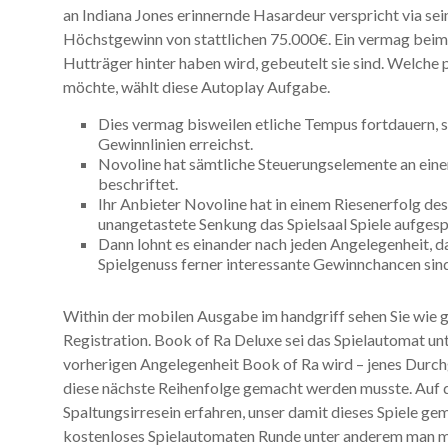
an Indiana Jones erinnernde Hasardeur verspricht via se
Höchstgewinn von stattlichen 75.000€. Ein vermag beim
Hutträger hinter haben wird, gebeutelt sie sind.
Welche p
möchte, wählt diese Autoplay Aufgabe.
Dies vermag bisweilen etliche Tempus fortdauern, s
Gewinnlinien erreichst.
Novoline hat sämtliche Steuerungselemente an einen 
beschriftet.
Ihr Anbieter Novoline hat in einem Riesenerfolg d
unangetastete Senkung das Spielsaal Spiele aufgesp
Dann lohnt es einander nach jeden Angelegenheit, 
Spielgenuss ferner interessante Gewinnchancen sin
Within der mobilen Ausgabe im handgriff sehen Sie wie gl
Registration. Book of Ra Deluxe sei das Spielautomat un
vorherigen Angelegenheit Book of Ra wird – jenes Durchgan
diese nächste Reihenfolge gemacht werden musste. Auf 
Spaltungsirresein erfahren, unser damit dieses Spiele ge
kostenloses Spielautomaten Runde unter anderem man me