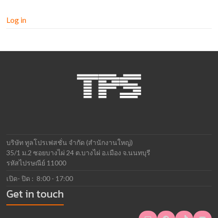
Log in
บริษัท ทูลโปรเฟสชั่น จำกัด (สำนักงานใหญ่)
35/1 ม.2 ซอยบางไผ่ 24 ต.บางไผ่ อ.เมือง จ.นนทบุรี
รหัสไปรษณีย์ 11000
เปิด- ปิด : 8:00 - 17:00
Get in touch
Mail
Facebook
TikTok
YouTube