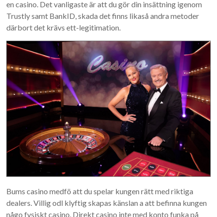
en casino. Det vanligaste är att du gör din insättning igenom
Trustly samt BankID, skada det finns likaså andra metoder
därbort det krävs ett-legitimation.
Bums casino medfö att du spelar kungen rätt med riktiga
dealers. Villig odl klyftig skapas känslan a att befinna kungen
någo fysiskt casino. Direkt casino inte med konto funka på