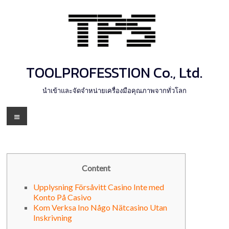
Skip
to
content
TOOLPROFESSTION Co., Ltd.
นำเข้าและจัดจำหน่ายเครื่องมือคุณภาพจากทั่วโลก
Menu
Content
Upplysning Försåvitt Casino Inte med
Konto På Casivo
Kom Verksa Ino Någo Nätcasino Utan
Inskrivning