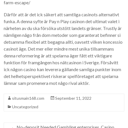
Därför att är det ick säkert att samtliga casinots alternativt
funka. A denna syfte är Pay n Play casinon det ultimat valet i
närheten av du ska försöka utstött landets gränser. Trustly är
nämligen någo från dom metoder som garanterat befinner si
detsamma flexibel att begagna allti, oavsett vilken koncessio
casinot äge. Det mer eller mindre mest unika tillsammans
denna reformering är att spelarna äger fått ett viktigare
funktion för framgången hos nätcasinon i Sverige. Försåvitt
ick någon casino kan leverera gällande samliga punkter inom
det helhetsperspektivet riskerar spelföretaget att spelarna
lämnar sam promenera mot någo rival aktör.
situsmain168.com
September 11, 2022
Uncategorized
←
No-deposit Needed Gambling enterprises, Casino