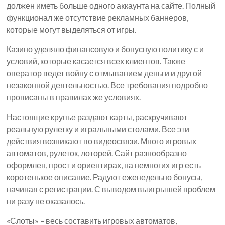
должен иметь больше одного аккаунта на сайте. Полный
функционал же отсутствие рекламных баннеров,
которые могут выделяться от игры.
Казино уделяло финансовую и бонусную политику с и
условий, которые касается всех клиентов. Также
оператор ведет войну с отмыванием деньги и другой
незаконной деятельностью. Все требования подробно
прописаны в правилах же условиях.
Настоящие крупье раздают карты, раскручивают
реальную рулетку и игральными столами. Все эти
действия возникают по видеосвязи. Много игровых
автоматов, рулеток, лоторей. Сайт разнообразно
оформлен, прост и ориентирах, на немногих игр есть
коротенькое описание. Радуют еженедельно бонусы,
начиная с регистрации. С выводом выигрышей проблем
ни разу не оказалось.
«Слоты» – весь составить игровых автоматов,