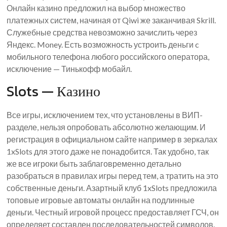
Онлайн казино предложил на выбор множество
платежных систем, начиная от Qiwi же заканчивая Skrill.
Служебные средства невозможно зачислить через
Яндекс. Money. Есть возможность устроить деньги c
мобильного телефона любого российского оператора,
исключение — Тинькофф мобайл.
Slots — Казино
Все игры, исключением тех, что установлены в ВИП-
разделе, нельзя опробовать абсолютно желающим. И
регистрация в официальном сайте например в зеркалах
1xSlots для этого даже не понадобится. Так удобно, так
же все игроки быть заблаговременно детально
разобраться в правилах игры перед тем, а тратить на это
собственные деньги. Азартный клуб 1xSlots предложила
топовые игровые автоматы онлайн на подлинные
деньги. Честный игровой процесс предоставляет ГСЧ, он
определяет составлен последовательностей символов.