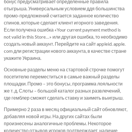
бонус предусматривает определенные правила
отыгрыша. Универсальным условием ддя большинства
промо-предложений считается заданное количество
спинов, которые сделает клиент игорного заведения.
Если получена ошибка «Your current payment method is
not valid in this Store…» или другая ошибка, то необходимо
создать новый аккаунт. Перейдите на сайт appleid. apple.
com дли регистрации нового аккаунта, в качестве стране
укажите Украина.
Основные разделы меню на стартовой строчке помогут
посетителю переместиться в самые важный разделы
площадки. Промо – это бонусы, программа лояльности
же т. д. Слоты – большой каталог разных развлечений,
где гемблер сможет сделать ставку и заиметь выигрыш.
Примерно 2 раза в месяц официальный сайт обновляют,
добавляя новой игры. На других сайтах были
произнесены аналогичные проблемы. Некоторое
количество отзывов игроков подтверждает, наличие