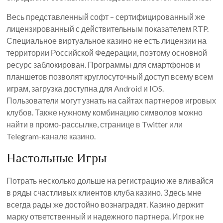
Весь представленный софт – сертифицированный же
лицензированный с действительным показателем RTP.
Специальное виртуальное казино не есть лицензии на
территории Российской Федерации, поэтому основной
ресурс заблокирован. Программы для смартфонов и
планшетов позволят круглосуточный доступ всему всем
играм, загрузка доступна для Android и IOS.
Пользователи могут узнать на сайтах партнеров игровых
клубов. Также нужному комбинацию символов можно
найти в промо-рассылке, странице в Twitter или
Telegram-канале казино.
Настольные Игры
Потрать несколько дольше на регистрацию же вливайся
в ряды счастливых клиентов клуба казино. Здесь мне
всегда рады же достойно вознаградят. Казино держит
марку ответственный и надежного партнера. Игрок не