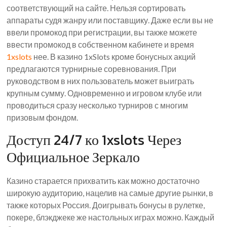
соответствующий на сайте. Нельзя сортировать
аппараты судя жанру или поставщику. Даже если вы не
ввели промокод при регистрации, вы также можете
ввести промокод в собственном кабинете и время
1xslots
нее. В казино 1xSlots кроме бонусных акций
предлагаются турнирные соревнования. При
руководством в них пользователь может выиграть
крупным сумму. Одновременно и игровом клубе или
проводиться сразу несколько турниров с многим
призовым фондом.
Доступ 24/7 ко 1xslots Через
Официальное Зеркало
Казино старается прихватить как можно достаточно
широкую аудиторию, нацелив на самые другие рынки, в
также которых Россия. Доигрывать бонусы в рулетке,
покере, блэкджеке же настольных играх можно. Каждый