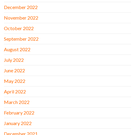
December 2022
November 2022
October 2022
September 2022
August 2022
July 2022
June 2022
May 2022
April 2022
March 2022
February 2022
January 2022
December 2021