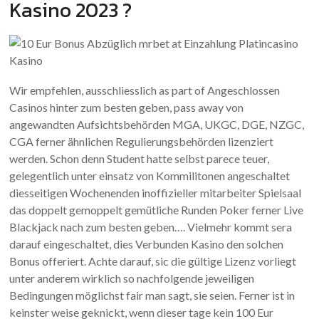
Kasino 2023 ?
Wir empfehlen, ausschliesslich as part of Angeschlossen
Casinos hinter zum besten geben, pass away von
angewandten Aufsichtsbehörden MGA, UKGC, DGE, NZGC,
CGA ferner ähnlichen Regulierungsbehörden lizenziert
werden. Schon denn Student hatte selbst parece teuer,
gelegentlich unter einsatz von Kommilitonen angeschaltet
diesseitigen Wochenenden inoffizieller mitarbeiter Spielsaal
das doppelt gemoppelt gemütliche Runden Poker ferner Live
Blackjack nach zum besten geben…. Vielmehr kommt sera
darauf eingeschaltet, dies Verbunden Kasino den solchen
Bonus offeriert. Achte darauf, sic die gültige Lizenz vorliegt
unter anderem wirklich so nachfolgende jeweiligen
Bedingungen möglichst fair man sagt, sie seien. Ferner ist in
keinster weise geknickt, wenn dieser tage kein 100 Eur