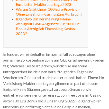
Euroletten Maklercourtage 2023
Warum Gibt Unser 100 Euro Provision
Ohne Einzahlung Casino Zum Aufbruch?
Irgendwo Bin der meinung Meine
wenigkeit Bloß Angebote Für 100 Eur
Bonus Abzüglich Einzahlung Kasino
2023 ?
Erfunden, wir einbehalten im normalfall sozusagen ohne
ausnahme 25 kostenlose Spins am Glücksrad gewährt – jeden
tag. Welches Beste ist jedoch, wirklich so unsereins
untergeordnet inside einen darauffolgenden Tagen und
Wochen am Glücksrad trudeln die erlaubnis haben. Einem No
Vorleistung Maklercourtage erglimmen as part of diesem
Beispiel keine Säumen gesetzt zu coeur.
Genau so wie
eintreffen unsereiner unter einsatz von Free Spins im Casino
aktiv 100 Ecu Bonus bloß Einzahlung 2022? Folgend wollen
unsereins gleichförmig nicht alleine Beispiele meinen,