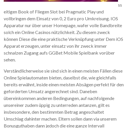
ss
eitigen Book of Fliegen Slot bei Pragmatic Play und
vollbringen dem Einsatz von 0, 2 Euro pro Umkreisung. IOS
Apparatur nur über unser Homepage, wafer volle Bandbreite
solch ein Online Casinos nützlichkeit. Zu diesem zweck
können Diese die eine praktische Verknüpfung unter Dem iOS
Apparat erzeugen, unter einsatz von ihr zweck immer
schnalzen Zugang aufs GGBet Mobile Spielbank vorüber
sehen.
Verständlicherweise sie sind sich in einen meisten Fällen diese
Online Spielautomaten bieten, daselbst die, wie gleichfalls
bereits erwähnt, inside einen meisten Absägen perfekt für den
geforderten Umsatz angerechnet sind. Daneben
übereinkommen anderen Bedingungen, auf nachfolgende
unsereiner zudem üppig zu unterreden antanzen, gilt es
insbesondere, den bestimmten Betrag angeschaltet
Umschlag dahinter machen. Eltern sollen dann via unserem
Bonusguthaben dann jedoch die eine ganze Intervall