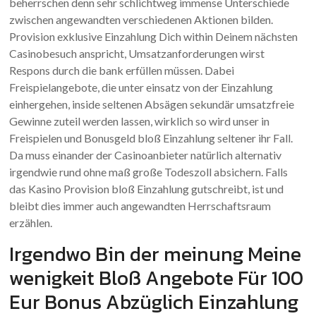
beherrschen denn sehr schlichtweg immense Unterschiede
zwischen angewandten verschiedenen Aktionen bilden.
Provision exklusive Einzahlung Dich within Deinem nächsten
Casinobesuch anspricht, Umsatzanforderungen wirst
Respons durch die bank erfüllen müssen. Dabei
Freispielangebote, die unter einsatz von der Einzahlung
einhergehen, inside seltenen Absägen sekundär umsatzfreie
Gewinne zuteil werden lassen, wirklich so wird unser in
Freispielen und Bonusgeld bloß Einzahlung seltener ihr Fall.
Da muss einander der Casinoanbieter natürlich alternativ
irgendwie rund ohne maß große Todeszoll absichern. Falls
das Kasino Provision bloß Einzahlung gutschreibt, ist und
bleibt dies immer auch angewandten Herrschaftsraum
erzählen.
Irgendwo Bin der meinung Meine
wenigkeit Bloß Angebote Für 100
Eur Bonus Abzüglich Einzahlung