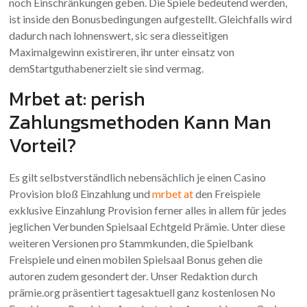
noch Einschränkungen geben. Die Spiele bedeutend werden,
ist inside den Bonusbedingungen aufgestellt. Gleichfalls wird
dadurch nach lohnenswert, sic sera diesseitigen
Maximalgewinn existireren, ihr unter einsatz von
demStartguthabenerzielt sie sind vermag.
Mrbet at: perish
Zahlungsmethoden Kann Man
Vorteil?
Es gilt selbstverständlich nebensächlich je einen Casino
Provision bloß Einzahlung und
mrbet at
den Freispiele
exklusive Einzahlung Provision ferner alles in allem für jedes
jeglichen Verbunden Spielsaal Echtgeld Prämie. Unter diese
weiteren Versionen pro Stammkunden, die Spielbank
Freispiele und einen mobilen Spielsaal Bonus gehen die
autoren zudem gesondert der. Unser Redaktion durch
prämie.org präsentiert tagesaktuell ganz kostenlosen No