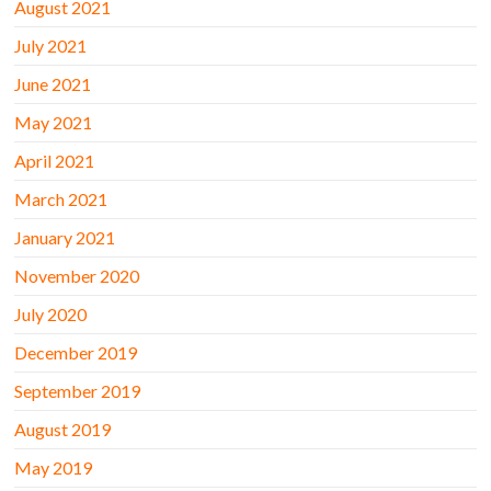
August 2021
July 2021
June 2021
May 2021
April 2021
March 2021
January 2021
November 2020
July 2020
December 2019
September 2019
August 2019
May 2019