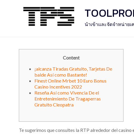
Skip
TOOLPROFE
to
content
นำเข้าและจัดจำหน่ายเค
Content
¡alcanza Tiradas Gratuito, Tarjetas De
balde Así­ como Bastante!
Finest Online Mrbet 10 Euro Bonus
Casino Incentives 2022
Reseña Así­ como Vivencia De el
Entretenimiento De Tragaperras
Gratuito Cleopatra
Te sugerimos que consultes la RTP alrededor del casino en