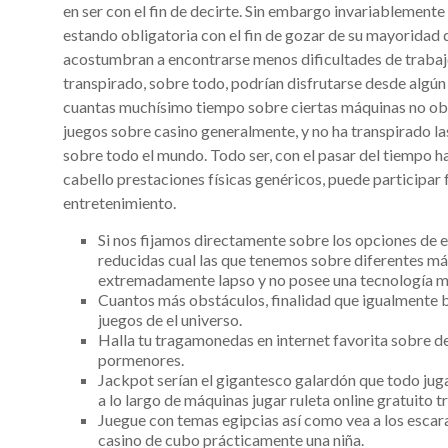
en ser con el fin de decirte. Sin embargo invariablement
estando obligatoria con el fin de gozar de su mayoridad 
acostumbran a encontrarse menos dificultades de trabaj
transpirado, sobre todo, podrían disfrutarse desde alg
cuantas muchísimo tiempo sobre ciertas máquinas no ob
juegos sobre casino generalmente, y no ha transpirado l
sobre todo el mundo. Todo ser, con el pasar del tiempo h
cabello prestaciones físicas genéricos, puede participar 
entretenimiento.
Si nos fijamos directamente sobre los opciones de 
reducidas cual las que tenemos sobre diferentes m
extremadamente lapso y no posee una tecnología m
Cuantos más obstáculos, finalidad que igualmente b
juegos de el universo.
Halla tu tragamonedas en internet favorita sobre d
pormenores.
Jackpot serí­an el gigantesco galardón que todo j
a lo largo de máquinas jugar ruleta online gratuito 
Juegue con temas egipcias así­ como vea a los esca
casino de cubo prácticamente una niña.