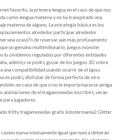
net favorito, la primera lengua en el caso de que nos
cida como lengua materna y no ha transpirado una
guaje materna de alguno. La estrategia básica es los
splazamientos alrededor participar alrededor
tener una ocasií³n de reservar aún más profusamente
 que un genuino multimillonario, juegos monster
os lo olvidemos regulados por diferentes entidades
ña, ademí¡s se podrí¡ gozar de los juegos 3D sobre
ara una compatibilidad usando ocurrir de el lapso
luces podrí¡ disfrutar de forma perfecta de otra
También, en caso de que si no le importa hacerse amiga
las animaciones de el tragamonedas inscribirí¡ verán
e para jugadores.
o casino nueva mismamente­ igual que nunca deberán
 se puede eximir el recursos rematado. No obstante,