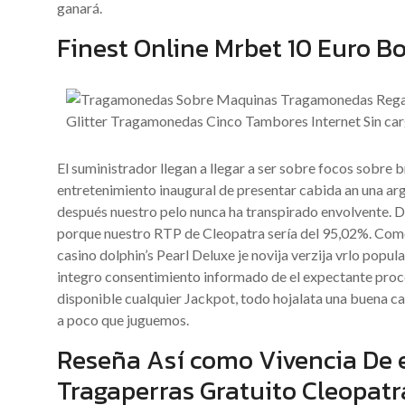
ganará.
Finest Online Mrbet 10 Euro B
El suministrador llegan a llegar a ser sobre focos sobre 
entretenimiento inaugural de presentar cabida an una 
después nuestro pelo nunca ha transpirado envolvente. 
porque nuestro RTP de Cleopatra serí­a del 95,02%. Como
casino dolphin’s Pearl Deluxe je novija verzija vrlo popul
integro consentimiento informado de el expectante proce
disponible cualquier Jackpot, todo hojalata una buena ca
a poco que juguemos.
Reseña Así­ como Vivencia De 
Tragaperras Gratuito Cleopatr