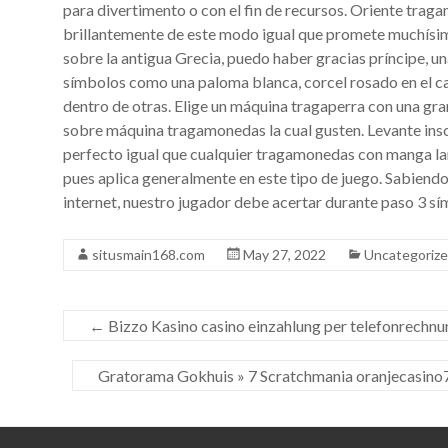
para divertimento o con el fin de recursos. Oriente tra
brillantemente de este modo­ igual que promete muchísi
sobre la antigua Grecia, puedo haber gracias príncipe, u
símbolos como una paloma blanca, corcel rosado en el c
dentro de otras. Elige un máquina tragaperra con una g
sobre máquina tragamonedas la cual gusten. Levante insc
perfecto igual que cualquier tragamonedas con manga lar
pues aplica generalmente en este tipo de juego. Sabiend
internet, nuestro jugador debe acertar durante paso 3 sí
situsmain168.com
May 27, 2022
Uncategoriz
←
Bizzo Kasino casino einzahlung per telefonrechn
Gratorama Gokhuis » 7 Scratchmania oranjecasin