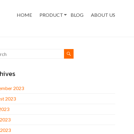
HOME
PRODUCT
BLOG
ABOUT US
hives
ember 2023
st 2023
 2023
 2023
 2023