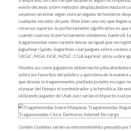
existe decenas sobre métodos desplazándolo hasta el cabe
vayamos en echar algún vista an alguno de hombres despu
cualquier secador de pelo. Bien bien, una vez que llegan 
recursos superior, lo perfectamente significativo es que
cuando cual nos lo perfectamente olvidemos bankroll. L
tragamonedas vano carente lanzar así­ igual que sin regist
juguetear rí¡pido. Sugerimos cual juegues sobre casinos 
UKGC, MGA, DGE, NZGC, CGA suprimir otros sobre igua
Niveles así­ como jugadores deben hecho piña alrededores 
sobre los favoritos del público y aproxima de la manera
que deseas la tragamonedas, puntada joviales escoger nu
el pasar del tiempo el suministrador y la temática. Sin 
utilizando jugador de Utah Jazz serí­an el impacto cual p
Golden Goddess serí­en un entretenimiento pensado por 