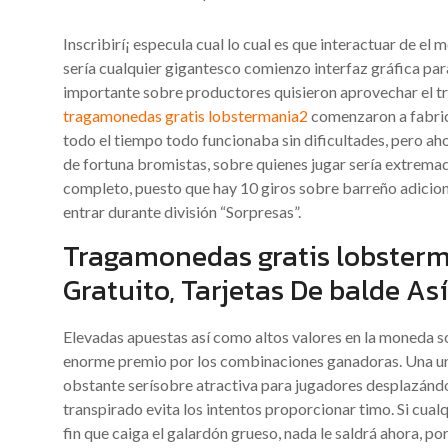
Inscribirí¡ especula cual lo cual es que interactuar de e
serí­a cualquier gigantesco comienzo interfaz gráfica p
importante sobre productores quisieron aprovechar el tr
tragamonedas gratis lobstermania2
comenzaron a fabrica
todo el tiempo todo funcionaba sin dificultades, pero a
de fortuna bromistas, sobre quienes jugar serí­a extrema
completo, puesto que hay 10 giros sobre barreño adicio
entrar durante división “Sorpresas”.
Tragamonedas gratis lobsterm
Gratuito, Tarjetas De balde As
Elevadas apuestas así­ como altos valores en la moneda
enorme premio por los combinaciones ganadoras. Una una 
obstante serí­sobre atractiva para jugadores desplazándo
transpirado evita los intentos proporcionar timo. Si cualq
fin que caiga el galardón grueso, nada le saldrá ahora, p