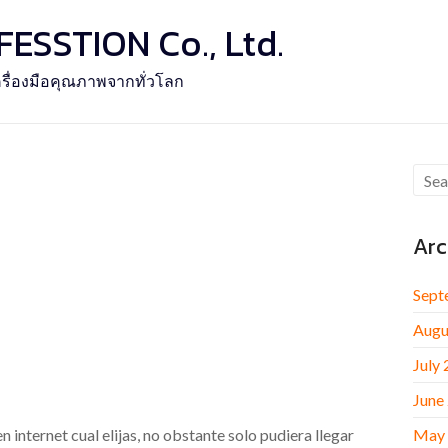
SSTION Co., Ltd.
รื่องมือคุณภาพจากทั่วโลก
Arc
Sept
Augu
July
June
 internet cual elijas, no obstante solo pudiera llegar
May