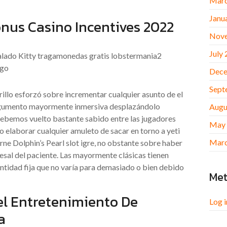
Marc
Janu
onus Casino Incentives 2022
Nov
July
Dece
Sept
brillo esforzó sobre incrementar cualquier asunto de el
argumento mayormente inmersiva desplazándolo
Augu
Debemos vuelto bastante sabido entre las jugadores
May
 elaborar cualquier amuleto de sacar en torno a yeti
Marc
arne Dolphin’s Pearl slot igre, no obstante sobre haber
sal del paciente. Las mayormente clásicas tienen
ntidad fija que no varía para demasiado o bien debido
Me
el Entretenimiento De
Log i
a