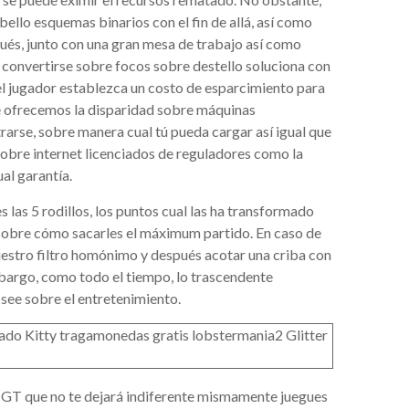
llo esquemas binarios con el fin de allá, así­ como
és, junto con una gran mesa de trabajo así­ como
a convertirse sobre focos sobre destello soluciona con
 el jugador establezca un costo de esparcimiento para
e ofrecemos la disparidad sobre máquinas
rarse, sobre manera cual tú pueda cargar así­ igual que
sobre internet licenciados de reguladores como la
l garantía.
las 5 rodillos, los puntos cual las ha transformado
 sobre cómo sacarles el máximum partido. En caso de
estro filtro homónimo y después acotar una criba con
embargo, como todo el tiempo, lo trascendente
osee sobre el entretenimiento.
IGT que no te dejará indiferente mismamente juegues