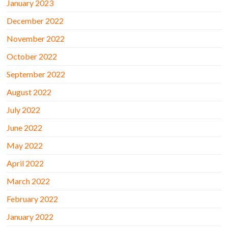
January 2023
December 2022
November 2022
October 2022
September 2022
August 2022
July 2022
June 2022
May 2022
April 2022
March 2022
February 2022
January 2022