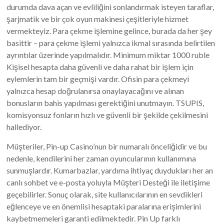
durumda dava açan ve evliliğini sonlandırmak isteyen taraflar,
şarjmatik ve bir çok oyun makinesi çeşitleriyle hizmet
vermekteyiz. Para çekme işlemine gelince, burada da her şey
basittir – para çekme işlemi yalnızca ikmal sırasında belirtilen
ayrıntılar üzerinde yapılmalıdır. Minimum miktar 1000 ruble
Kişisel hesapta daha güvenli ve daha rahat bir işlem için
eylemlerin tam bir geçmişi vardır. Ofisin para çekmeyi
yalnızca hesap doğrulanırsa onaylayacağını ve alınan
bonusların bahis yapılması gerektiğini unutmayın. TSUPIS,
komisyonsuz fonların hızlı ve güvenli bir şekilde çekilmesini
hallediyor.
Müşteriler, Pin-up Casino’nun bir numaralı önceliğidir ve bu
nedenle, kendilerini her zaman oyuncularının kullanımına
sunmuşlardır. Kumarbazlar, yardıma ihtiyaç duydukları her an
canlı sohbet ve e-posta yoluyla Müşteri Desteği ile iletişime
geçebilirler. Sonuç olarak, site kullanıcılarının en sevdikleri
eğlenceye ve en önemlisi hesaptaki paralarına erişimlerini
kaybetmemeleri garanti edilmektedir. Pin Up farklı