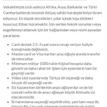
Vekaletinizle sizin adınıza Afrika, Asya, Balkanlar ve Türki
Cumhuriyetlerde keserek ihtiyaç sahibi kardeşlerimize ikram
ediyoruz. En büyük öncelikleri, yıllar içinde inşa ettikleri
kusursuz itibarı korumaktır. İzin verilen teknik sorunları veya
engellemeyi atlamak için bir bağlantıdan veya resmi aynadan
yararlanın.
Canlı destek 2.5-3 saat sonra cevap veriyor haliyle
konuşmada değilseniz.
Mastercard ve Visa kartları aracılığıyla anında transfer
de mevcuttur.
Minimum miktar 1000 ruble Kişisel hesapta daha
güvenli ve daha rahat bir işlem için eylemlerin tam bir
geçmişi vardır.
Video slot oyunlarında Türkçe dil seçeneği ve daha
birçok dil seçeneği vardır.
Siz kazanırken birilerinin anası ağlıyordur ve de bir
sonraki seferde de anası ağlayan büyük ihtimalle siz
olacaksınızdır.
İki tanımlama seçeneği seçebilirsiniz, yani tam veya ilk,
ikincisi Pin-Up web sitesinde belirtilebilecek belirli