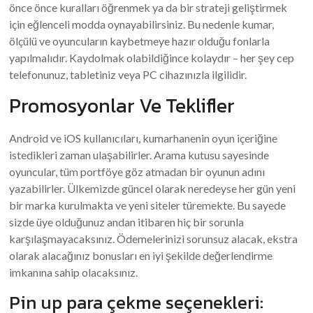
önce önce kuralları öğrenmek ya da bir strateji geliştirmek
için eğlenceli modda oynayabilirsiniz. Bu nedenle kumar,
ölçülü ve oyuncuların kaybetmeye hazır olduğu fonlarla
yapılmalıdır. Kaydolmak olabildiğince kolaydır – her şey cep
telefonunuz, tabletiniz veya PC cihazınızla ilgilidir.
Promosyonlar Ve Teklifler
Android ve iOS kullanıcıları, kumarhanenin oyun içeriğine
istedikleri zaman ulaşabilirler. Arama kutusu sayesinde
oyuncular, tüm portföye göz atmadan bir oyunun adını
yazabilirler. Ülkemizde güncel olarak neredeyse her gün yeni
bir marka kurulmakta ve yeni siteler türemekte. Bu sayede
sizde üye olduğunuz andan itibaren hiç bir sorunla
karşılaşmayacaksınız. Ödemelerinizi sorunsuz alacak, ekstra
olarak alacağınız bonusları en iyi şekilde değerlendirme
imkanına sahip olacaksınız.
Pin up para çekme seçenekleri: