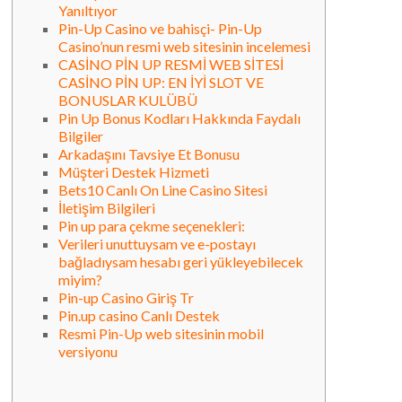
Yanıltıyor
Pin-Up Casino ve bahisçi- Pin-Up
Casino’nun resmi web sitesinin incelemesi
CASİNO PİN UP RESMİ WEB SİTESİ
CASİNO PİN UP: EN İYİ SLOT VE
BONUSLAR KULÜBÜ
Pin Up Bonus Kodları Hakkında Faydalı
Bilgiler
Arkadaşını Tavsiye Et Bonusu
Müşteri Destek Hizmeti
Bets10 Canlı On Line Casino Sitesi
İletişim Bilgileri
Pin up para çekme seçenekleri:
Verileri unuttuysam ve e-postayı
bağladıysam hesabı geri yükleyebilecek
miyim?
Pin-up Casino Giriş Tr
Pin.up casino Canlı Destek
Resmi Pin-Up web sitesinin mobil
versiyonu