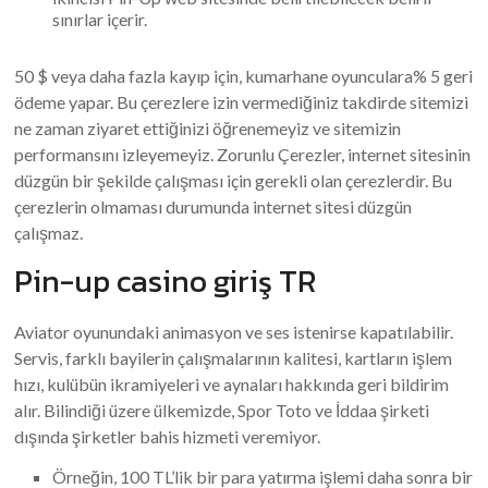
sınırlar içerir.
50 $ veya daha fazla kayıp için, kumarhane oyunculara% 5 geri
ödeme yapar. Bu çerezlere izin vermediğiniz takdirde sitemizi
ne zaman ziyaret ettiğinizi öğrenemeyiz ve sitemizin
performansını izleyemeyiz. Zorunlu Çerezler, internet sitesinin
düzgün bir şekilde çalışması için gerekli olan çerezlerdir. Bu
çerezlerin olmaması durumunda internet sitesi düzgün
çalışmaz.
Pin-up casino giriş TR
Aviator oyunundaki animasyon ve ses istenirse kapatılabilir.
Servis, farklı bayilerin çalışmalarının kalitesi, kartların işlem
hızı, kulübün ikramiyeleri ve aynaları hakkında geri bildirim
alır. Bilindiği üzere ülkemizde, Spor Toto ve İddaa şirketi
dışında şirketler bahis hizmeti veremiyor.
Örneğin, 100 TL’lik bir para yatırma işlemi daha sonra bir