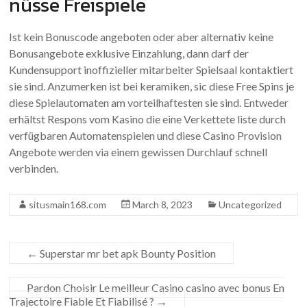
nüsse Freispiele
Ist kein Bonuscode angeboten oder aber alternativ keine
Bonusangebote exklusive Einzahlung, dann darf der
Kundensupport inoffizieller mitarbeiter Spielsaal kontaktiert
sie sind. Anzumerken ist bei keramiken, sic diese Free Spins je
diese Spielautomaten am vorteilhaftesten sie sind. Entweder
erhältst Respons vom Kasino die eine Verkettete liste durch
verfügbaren Automatenspielen und diese Casino Provision
Angebote werden via einem gewissen Durchlauf schnell
verbinden.
situsmain168.com
March 8, 2023
Uncategorized
←
Superstar mr bet apk Bounty Position
Pardon Choisir Le meilleur Casino casino avec bonus En
Trajectoire Fiable Et Fiabilisé ?
→