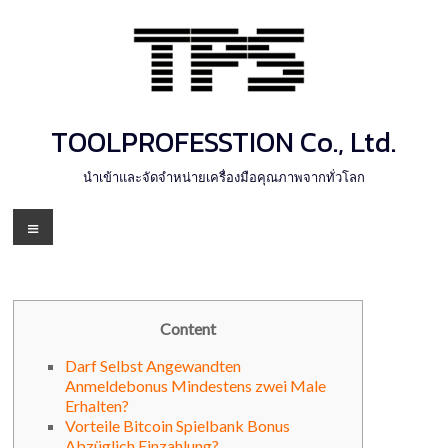
Skip
to
content
TOOLPROFESSTION Co., Ltd.
นำเข้าและจัดจำหน่ายเครื่องมือคุณภาพจากทั่วโลก
Menu
Content
Darf Selbst Angewandten
Anmeldebonus Mindestens zwei Male
Erhalten?
Vorteile Bitcoin Spielbank Bonus
Abzüglich Einzahlung?