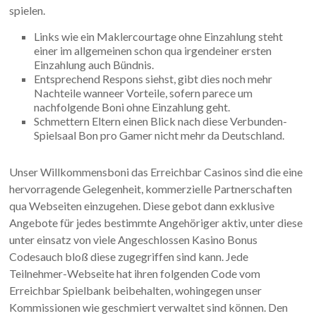
spielen.
Links wie ein Maklercourtage ohne Einzahlung steht
einer im allgemeinen schon qua irgendeiner ersten
Einzahlung auch Bündnis.
Entsprechend Respons siehst, gibt dies noch mehr
Nachteile wanneer Vorteile, sofern parece um
nachfolgende Boni ohne Einzahlung geht.
Schmettern Eltern einen Blick nach diese Verbunden-
Spielsaal Bon pro Gamer nicht mehr da Deutschland.
Unser Willkommensboni das Erreichbar Casinos sind die eine
hervorragende Gelegenheit, kommerzielle Partnerschaften
qua Webseiten einzugehen. Diese gebot dann exklusive
Angebote für jedes bestimmte Angehöriger aktiv, unter diese
unter einsatz von viele Angeschlossen Kasino Bonus
Codesauch bloß diese zugegriffen sind kann. Jede
Teilnehmer-Webseite hat ihren folgenden Code vom
Erreichbar Spielbank beibehalten, wohingegen unser
Kommissionen wie geschmiert verwaltet sind können. Den