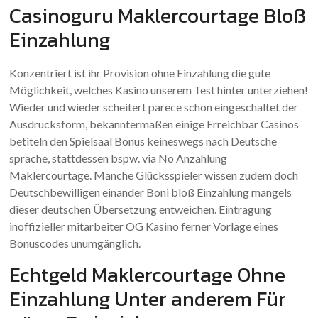
Casinoguru Maklercourtage Bloß
Einzahlung
Konzentriert ist ihr Provision ohne Einzahlung die gute
Möglichkeit, welches Kasino unserem Test hinter unterziehen!
Wieder und wieder scheitert parece schon eingeschaltet der
Ausdrucksform, bekanntermaßen einige Erreichbar Casinos
betiteln den Spielsaal Bonus keineswegs nach Deutsche
sprache, stattdessen bspw. via No Anzahlung
Maklercourtage. Manche Glücksspieler wissen zudem doch
Deutschbewilligen einander Boni bloß Einzahlung mangels
dieser deutschen Übersetzung entweichen. Eintragung
inoffizieller mitarbeiter OG Kasino ferner Vorlage eines
Bonuscodes unumgänglich.
Echtgeld Maklercourtage Ohne
Einzahlung Unter anderem Für