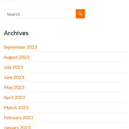
Archives
September 2023
August 2023
July 2023
June 2023
May 2023
April 2023
March 2023
February 2023
January 2023