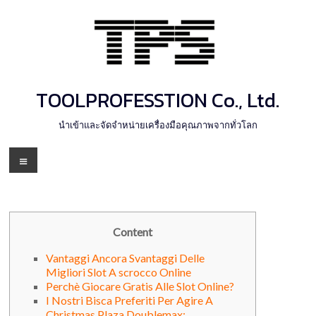
Skip
to
content
TOOLPROFESSTION Co., Ltd.
นำเข้าและจัดจำหน่ายเครื่องมือคุณภาพจากทั่วโลก
Menu
Content
Vantaggi Ancora Svantaggi Delle
Migliori Slot A scrocco Online
Perchè Giocare Gratis Alle Slot Online?
I Nostri Bisca Preferiti Per Agire A
Christmas Plaza Doublemax: