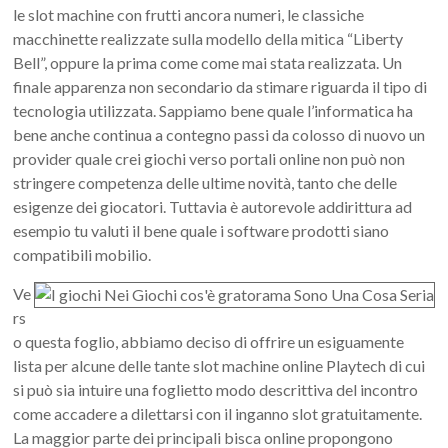
le slot machine con frutti ancora numeri, le classiche
macchinette realizzate sulla modello della mitica “Liberty
Bell”, oppure la prima come come mai stata realizzata. Un
finale apparenza non secondario da stimare riguarda il tipo di
tecnologia utilizzata. Sappiamo bene quale l’informatica ha
bene anche continua a contegno passi da colosso di nuovo un
provider quale crei giochi verso portali online non può non
stringere competenza delle ultime novità, tanto che delle
esigenze dei giocatori. Tuttavia è autorevole addirittura ad
esempio tu valuti il bene quale i software prodotti siano
compatibili mobilio.
Ve
rs
o questa foglio, abbiamo deciso di offrire un esiguamente
lista per alcune delle tante slot machine online Playtech di cui
si può sia intuire una foglietto modo descrittiva del incontro
come accadere a dilettarsi con il inganno slot gratuitamente.
La maggior parte dei principali bisca online propongono