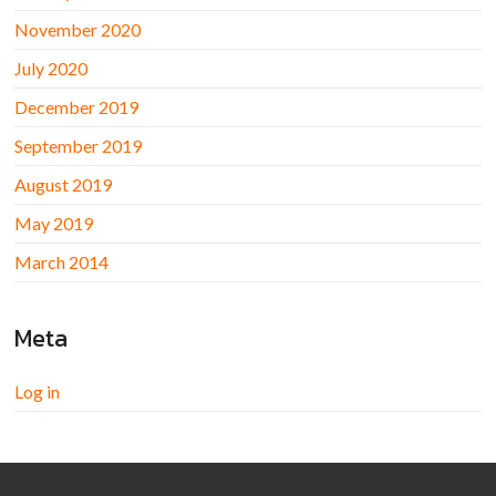
November 2020
July 2020
December 2019
September 2019
August 2019
May 2019
March 2014
Meta
Log in