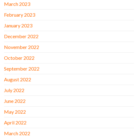
March 2023
February 2023
January 2023
December 2022
November 2022
October 2022
September 2022
August 2022
July 2022
June 2022
May 2022
April 2022
March 2022