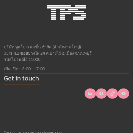
บริษัท ทูลโปรเฟสชั่น จำกัด (สำนักงานใหญ่)
35/1 ม.2 ซอยบางไผ่ 24 ต.บางไผ่ อ.เมือง จ.นนทบุรี
รหัสไปรษณีย์ 11000
เปิด- ปิด : 8:00 - 17:00
Get in touch
Mail
Facebook
TikTok
YouTube
Email :
support@itoolmart.com