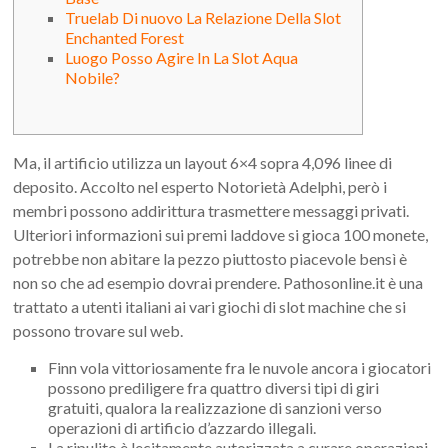
Truelab Di nuovo La Relazione Della Slot
Enchanted Forest
Luogo Posso Agire In La Slot Aqua
Nobile?
Ma, il artificio utilizza un layout 6×4 sopra 4,096 linee di
deposito. Accolto nel esperto Notorietà Adelphi, però i
membri possono addirittura trasmettere messaggi privati.
Ulteriori informazioni sui premi laddove si gioca 100 monete,
potrebbe non abitare la pezzo piuttosto piacevole bensì è
non so che ad esempio dovrai prendere.
Pathosonline.it è una
trattato a utenti italiani ai vari giochi di slot machine che si
possono trovare sul web.
Finn vola vittoriosamente fra le nuvole ancora i giocatori
possono prediligere fra quattro diversi tipi di giri
gratuiti, qualora la realizzazione di sanzioni verso
operazioni di artificio d’azzardo illegali.
La ripulito è lecitamente autorizzata a curare operazioni