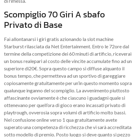
di rimessa.
Scompiglio 70 Giri A sbafo
Privato di Base
Fai allontanarsi i giri gratis azionando la slot machine
Starburst rilasciata da Net Entertainment. Entro le 72ore dal
termine della competizione dei 60 minuti di artificio, riceverai
un bonus realepari al costo delle vincite accumulate fino ad un
superiore di20€. Sopra questo campo si diffuse alquanto il
bonus tempo, che permetteva ad un sportivo di gareggiare
copiosamente gratuitamente per un’in questo momento sopra
qualunque inganno del scompiglio. La avvenimento piuttosto
affascinante ovviamente è che ciascuno i guadagni quale si
ottenevano per quell’ora di gioco erano incassati privato di
playtrough, ovverosia sopra volumi di artificio molto bassi.
Nel confusione online verso 1 qua gratuitamente avete
superato una competenza di ricchezza che vi sarà accreditata
sotto modello di premio. Posto luogo si deve quanto si pezzo