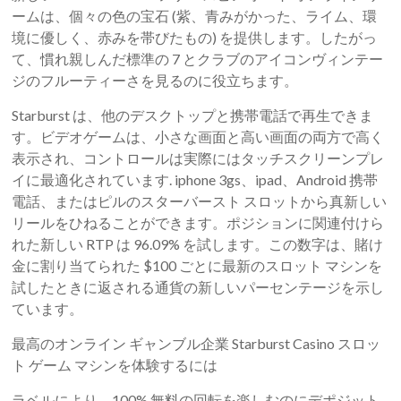
ームは、個々の色の宝石 (紫、青みがかった、ライム、環
境に優しく、赤みを帯びたもの) を提供します。したがっ
て、慣れ親しんだ標準の 7 とクラブのアイコンヴィンテー
ジのフルーティーさを見るのに役立ちます。
Starburst は、他のデスクトップと携帯電話で再生できま
す。ビデオゲームは、小さな画面と高い画面の両方で高く
表示され、コントロールは実際にはタッチスクリーンプレ
イに最適化されています. iphone 3gs、ipad、Android 携帯
電話、またはピルのスターバースト スロットから真新しい
リールをひねることができます。ポジションに関連付けら
れた新しい RTP は 96.09% を試します。この数字は、賭け
金に割り当てられた $100 ごとに最新のスロット マシンを
試したときに返される通貨の新しいパーセンテージを示し
ています。
最高のオンライン ギャンブル企業 Starburst Casino スロッ
ト ゲーム マシンを体験するには
ラベルにより、100% 無料の回転を楽しむのにデポジット