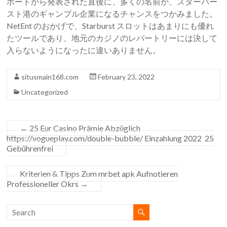
ポートから発表された直後に、多くの名前が、スターバー
スト港のギャンブル企業になるチャンスをつかみました。
NetEnt のおかげで、Starburst スロットはあまりにも優れ
たツールであり、地元のカジノのレパートリーには決して
入らないようになったに違いありません。
situsmain168.com
February 23, 2022
Uncategorized
←
25 Eur Casino Prämie Abzüglich
https://vogueplay.com/double-bubble/ Einzahlung 2022 ️ 25
Gebührenfrei
Kriterien & Tipps Zum mrbet apk Aufnotieren
Professioneller Okrs
→