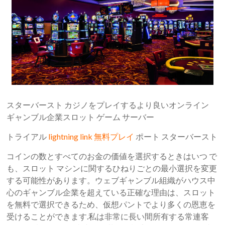
スターバースト カジノをプレイするより良いオンライン
ギャンブル企業スロット ゲーム サーバー
トライアル
lightning link 無料プレイ
ポート スターバースト
コインの数とすべてのお金の価値を選択するときはいつ
で
も、スロット マシンに関するひねりごとの最小選択を変更
する可能性があります。ウェブギャンブル組織がハウス中
心のギャンブル企業を超えている正確な理由は、スロット
を無料で選択できるため、仮想パントでより多くの恩恵を
受けることができます.私は非常に長い間所有する常連客