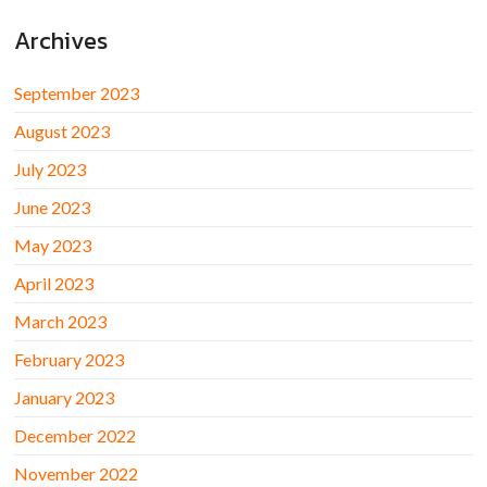
Archives
September 2023
August 2023
July 2023
June 2023
May 2023
April 2023
March 2023
February 2023
January 2023
December 2022
November 2022