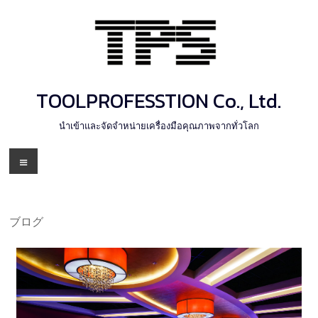
Skip
to
content
TOOLPROFESSTION Co., Ltd.
นำเข้าและจัดจำหน่ายเครื่องมือคุณภาพจากทั่วโลก
Menu
ブログ